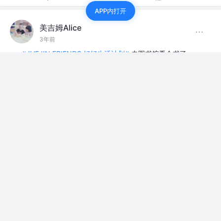
APP内打开
美吉姆Alice
3年前
#JUEJIN FRIENDS 好好生活计划#
去图书馆看会书了
评论
点赞
美吉姆Alice
关注
3年前
【刷题打卡】57. 插入区间
携手创作，共同成长！这是我参与「掘金日新计划 · 8 月更
文挑战」的第30天，点击查看活...
评论
0
美吉姆Alice
关注
3年前