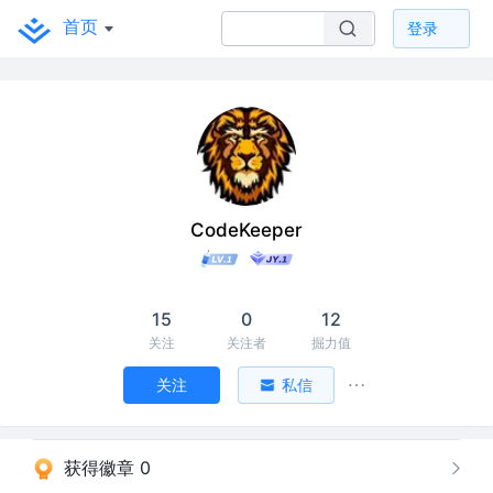
首页
登录
CodeKeeper
15
0
12
关注
关注者
掘力值
关注
私信
获得徽章 0