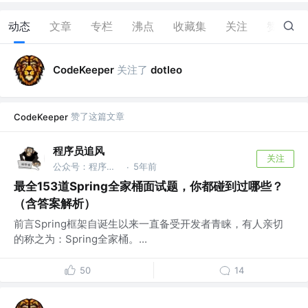
动态
文章
专栏
沸点
收藏集
关注
赞
9
关注了
CodeKeeper
dotleo
赞了这篇文章
CodeKeeper
程序员追风
关注
公众号：程序员追风
5年前
·
最全153道Spring全家桶面试题，你都碰到过哪些？
（含答案解析）
前言Spring框架自诞生以来一直备受开发者青睐，有人亲切
的称之为：Spring全家桶。...
50
14