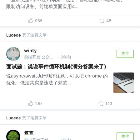
限制访问设备、前端单页面应用4...
985
48
赞了这篇文章
Luoede
winty
关注
前端开发|公众号 @ 前端Q
6年前
·
面试题：说说事件循环机制(满分答案来了)
说async/await执行顺序注意，可以把 chrome 的
优化，做法其实是违法了规范...
1.6k
143
赞了这篇文章
Luoede
笪笪
关注
前端开发工程师 @蚂蚁金服
6年前