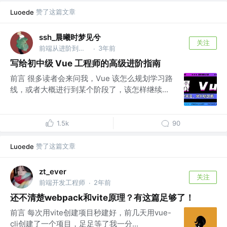
赞了这篇文章
Luoede
ssh_晨曦时梦见兮
关注
前端从进阶到入院 @字节跳动
3年前
·
写给初中级 Vue 工程师的高级进阶指南
前言 很多读者会来问我，Vue 该怎么规划学习路
线，或者大概进行到某个阶段了，该怎样继续...
1.5k
90
赞了这篇文章
Luoede
zt_ever
关注
前端开发工程师
2年前
·
还不清楚webpack和vite原理？有这篇足够了！
前言 每次用vite创建项目秒建好，前几天用vue-
cli创建了一个项目，足足等了我一分...