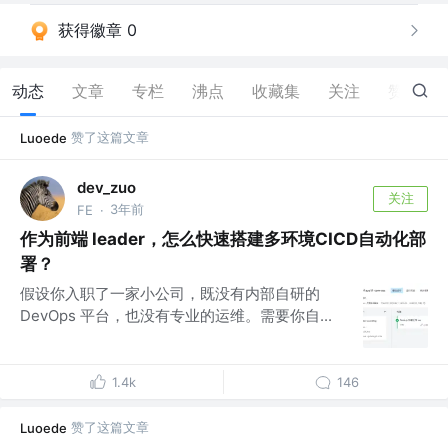
获得徽章 0
动态
文章
专栏
沸点
收藏集
关注
赞
85
赞了这篇文章
Luoede
dev_zuo
关注
3年前
FE
·
作为前端 leader，怎么快速搭建多环境CICD自动化部
署？
假设你入职了一家小公司，既没有内部自研的
DevOps 平台，也没有专业的运维。需要你自...
1.4k
146
赞了这篇文章
Luoede