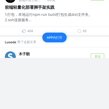
·
前端轻量化部署脚手架实践
1.打包，本地运行npm run build打包生成dist文件夹。
2.ssh连接服务...
468
95
APP内打开
赞了这篇文章
Luoede
木子朗
关注
前端架构 @字节跳动
6年前
·
使用 Lerna 管理模块
每一个package都包含独立的node_modules，而且大部分
都包含babel,w...
评论
29
赞了这篇文章
Luoede