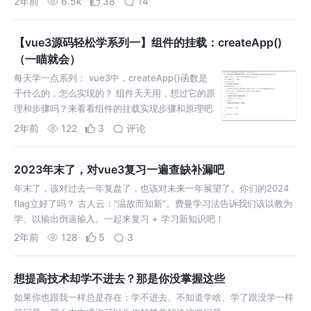
2年前
6.5k
38
14
【vue3源码轻松学系列一】组件的挂载：createApp()
（一瞄就会）
每天学一点系列： vue3中，createApp()函数是
干什么的，怎么实现的？ 组件天天用，想过它的原
理和步骤吗？来看看组件的挂载实现步骤和原理吧
~
2年前
122
3
评论
2023年末了，对vue3复习一遍查缺补漏吧
年末了，该对过去一年复盘了，也该对未来一年展望了。你们的2024
flag立好了吗？ 古人云：“温故而知新”。费曼学习法告诉我们该以教为
学、以输出倒逼输入。一起来复习 + 学习新知识吧！
2年前
128
5
3
想提高技术却学不进去？那是你没掌握这些
如果你也跟我一样总是存在：学不进去、不知道学啥、学了跟没学一样