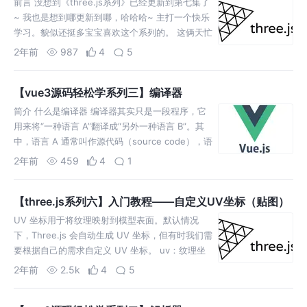
前言 没想到《three.js系列》已经更新到第七集了
~ 我也是想到哪更新到哪，哈哈哈~ 主打一个快乐
学习。貌似还挺多宝宝喜欢这个系列的。 这俩天忙
到腱鞘炎~ 作为程序员👨🏻‍💻，2只手1个头常常感
2年前
987
4
5
觉
【vue3源码轻松学系列三】编译器
简介 什么是编译器 编译器其实只是一段程序，它
用来将“一种语言 A”翻译成“另外一种语言 B”。其
中，语言 A 通常叫作源代码（source code），语
言 B 通常叫作目标代码（object co
2年前
459
4
1
【three.js系列六】入门教程——自定义UV坐标（贴图）
UV 坐标用于将纹理映射到模型表面。默认情况
下，Three.js 会自动生成 UV 坐标，但有时我们需
要根据自己的需求自定义 UV 坐标。 uv：纹理坐
标系统 因为xy
2年前
2.5k
4
5