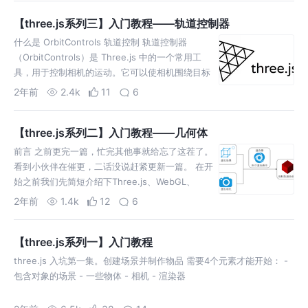
【three.js系列三】入门教程——轨道控制器
什么是 OrbitControls 轨道控制 轨道控制器
（OrbitControls）是 Three.js 中的一个常用工
具，用于控制相机的运动。它可以使相机围绕目标
物体进行旋转、缩放和平移操作，就像
2年前
2.4k
11
6
【three.js系列二】入门教程——几何体
前言 之前更完一篇，忙完其他事就给忘了这茬了。
看到小伙伴在催更，二话没说赶紧更新一篇。 在开
始之前我们先简短介绍下Three.js、WebGL、
Canvas三者是什么及它们之间的关系： 什么是
2年前
1.4k
12
6
Can
【three.js系列一】入门教程
three.js 入坑第一集。创建场景并制作物品 需要4个元素才能开始： -
包含对象的场景 - 一些物体 - 相机 - 渲染器