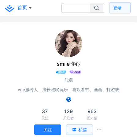
首页
登录
smile唯心
前端
vue搬砖人，擅长吃喝玩乐，喜欢看书、画画、打游戏
37
129
963
关注
关注者
掘力值
关注
私信