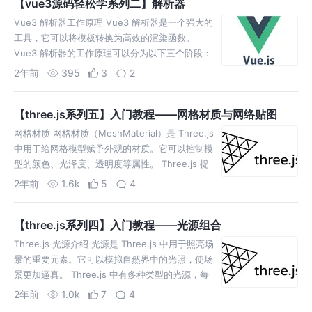
【vue3源码轻松学系列二】解析器
Vue3 解析器工作原理 Vue3 解析器是一个强大的
工具，它可以将模板转换为高效的渲染函数。
Vue3 解析器的工作原理可以分为以下三个阶段：
1. 词法分析 在这个阶段，解析器会将模板字符串转
2年前
395
3
2
换为
【three.js系列五】入门教程——网格材质与网络贴图
网格材质 网格材质（MeshMaterial）是 Three.js
中用于给网格模型赋予外观的材质。它可以控制模
型的颜色、光泽度、透明度等属性。 Three.js 提
供了多种网格材质，包括： 基础网格
2年前
1.6k
5
4
【three.js系列四】入门教程——光源组合
Three.js 光源介绍 光源是 Three.js 中用于照亮场
景的重要元素。它可以模拟自然界中的光照，使场
景更加逼真。 Three.js 中有多种类型的光源，每
种类型都有其独特的光照效果。以下是一
2年前
1.0k
7
4