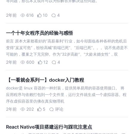
等问题，那么本文或许可以为你解答并解决这些问题。
2年前
616
10
4
一个十年女程序员的经验与感悟
前言 原本大家都看好的“高薪暴利”行业，如今却面临各种各样的危机后
变得“岌岌可危”，纷纷高喊“前端已死”、“后端已死”。。。说不焦虑是不
可能的，覆巢之下无完卵。作为“32岁高龄”、“大龄未婚女性”，双
2年前
600
12
4
【一看就会系列一】docker入门教程
docker是 linux 容器的一种封装，提供简单易用的容器使用接口。 将
应用程序与依赖打包到一个文件里，运行文件就生成一个虚拟容器。程
序在虚拟容器里仿佛在真实物理机
2年前
202
5
评论
React Native项目搭建运行与踩坑注意点