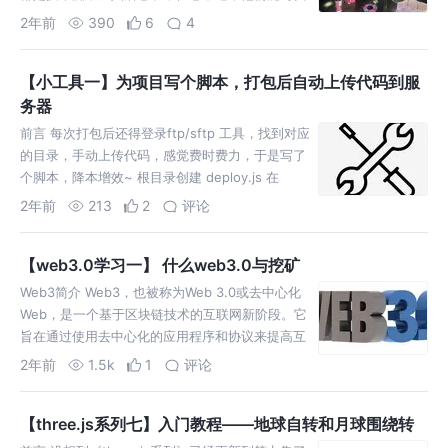
码到三更半夜，看着凌晨2-4点的commit记录，陷
2年前
390
6
4
入了深深的沉思.
【小工具一】为项目写个脚本，打包后自动上传代码到服
务器
前言 每次打包后还得登录ftp/sftp 工具，找到对应
的目录，手动上传代码，感觉费时费力，于是写了
个脚本，降本增效~ 根目录创建 deploy.js 在
package.json增加一行 运行
2年前
213
2
评论
【web3.0学习一】 什么web3.0与挖矿
Web3简介 Web3，也被称为Web 3.0或去中心化
Web，是一个基于区块链技术的互联网新阶段。它
旨在通过使用去中心化的应用程序和协议来提高互
联网的安全性、透明度和可访问性。 与传统的
2年前
1.5k
1
评论
Web 2.
【three.js系列七】入门教程——地球自转和月球围绕转