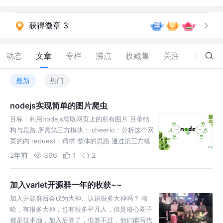
获得徽章 3
动态
文章
专栏
沸点
收藏集
关注
赞
36
最新
热门
nodejs实现简单的图片爬虫
目标：利用nodejs爬取网页上的所有图片 目录结
构与思路 所需第三方模块： cheerio：分析这个网
页的内 request：请求 整体的思路 通过第三方模
块request请求网页地址，从而得到整个
2年前
366
1
2
加入varlet开源群一年的收获~~
加入开源群后会成为大神、认识很多大神吗？ 哈
哈，有很多大神，也有很多平凡人，但是核心圈子
都是技术痴，加入后卷了，但卷不过，他们能写代