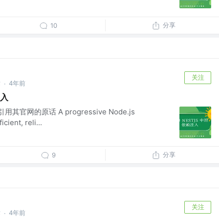
分享
10
关注
术
4年前
·
注入
用其官网的原话 A progressive Node.js
cient, reli...
分享
9
关注
术
4年前
·