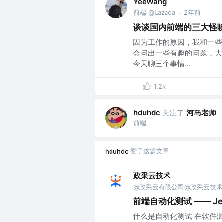
YeeWang
前端 @Lazada
2年前
·
谈谈国内前端的三大怪
因为工作的原因，我和一些
会问出一些有趣的问题，大
今天聊三个事情...
1.2k
关注了
河马老师
hduhdc
前端
赞了这篇文章
hduhdc
政采云技术
@政采云有限公司@政采云技
前端自动化测试 —— Je
什么是自动化测试 在软件