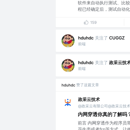
软件来自动执行测试、比较
程已经确定后，测试自动化可
159
关注了
hduhdc
CUGGZ
前端
关注了
政采云技
hduhdc
前端
赞了这篇文章
hduhdc
政采云技术
@政采云有限公司@政采云技
内网穿透你真的了解吗
前言 内网穿透作为程序员
花生壳或者frp等方式，