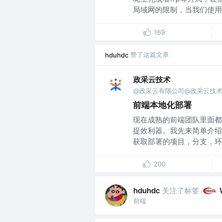
局域网的限制，当我们使用n.
169
赞了这篇文章
hduhdc
政采云技术
@政采云有限公司@政采云技
前端本地化部署
现在成熟的前端团队里面都有
提效利器。我先来简单介绍
获取部署的项目，分支，环..
200
关注了标签
hduhdc
前端