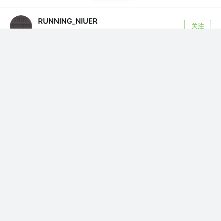
RUNNING_NIUER
关注
iOS工程师 @杭州壹百分教育
5年前
·
探寻Block的本质（3）—— 基础类型的变量捕获
上一篇里面，我们分析了一下 胚胎版的Block 的底层结构。
现在我们加点料进去 这里我们...
评论
7
一叶飘舟Finder
赞了这篇文章
bin0809
关注
@公众号 | 半吊子前端
5年前
·
Webpack 构建性能优化之旅
目前负责的项目，是未通过脚手架和其他框架搭
建的 react 项目。开发过程中，启动项目和...