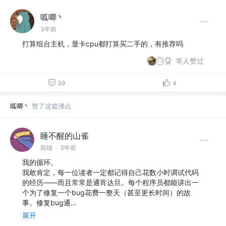
呱唧丶
3年前
打算组台主机，显卡cpu都打算买二手的，有推荐吗
等人赞过
39
4
呱唧丶
赞了这篇沸点
睡不醒的山雀
前端
·
3年前
我的循环。
我敢肯定，每一位读者一定都记得自己花数小时调试代码
的经历——而且常常是通宵达旦。每个程序员都能讲出一
个为了修复一个bug花费一整天（甚至更长时间）的故
事。修复bug通…
展开