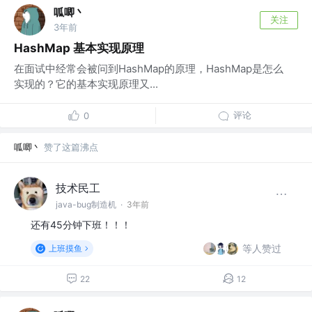
呱唧丶
关注
3年前
HashMap 基本实现原理
在面试中经常会被问到HashMap的原理，HashMap是怎么
实现的？它的基本实现原理又...
评论
0
呱唧丶
赞了这篇沸点
技术民工
java-bug制造机
·
3年前
还有45分钟下班！！！
等人赞过
上班摸鱼
22
12