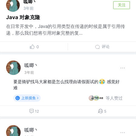
呱唧丶
关注
3年前
Java 对象克隆
在日常开发中，Java的引用类型在传递的时候是属于引用传
递，那么我们想将引用对象完整的复...
评论
0
呱唧丶
3年前
要是骑驴找马大家都是怎么找理由请假面试的
感觉好
难
等人赞过
上班摸鱼
12
5
呱唧丶