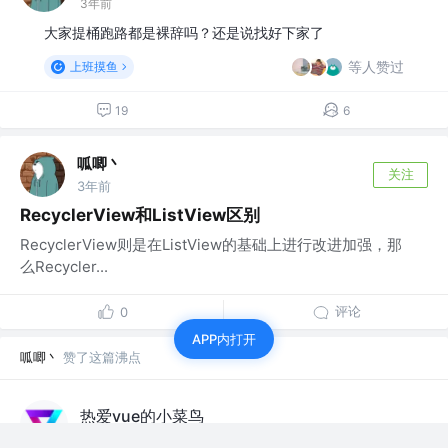
3年前
大家提桶跑路都是裸辞吗？还是说找好下家了
等人赞过
上班摸鱼
19
6
呱唧丶
关注
3年前
RecyclerView和ListView区别
RecyclerView则是在ListView的基础上进行改进加强，那
么Recycler...
评论
0
APP内打开
呱唧丶
赞了这篇沸点
热爱vue的小菜鸟
web前端工程师
·
3年前