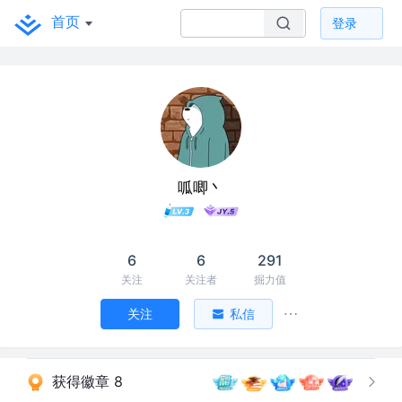
首页
登录
呱唧丶
6
6
291
关注
关注者
掘力值
关注
私信
获得徽章 8