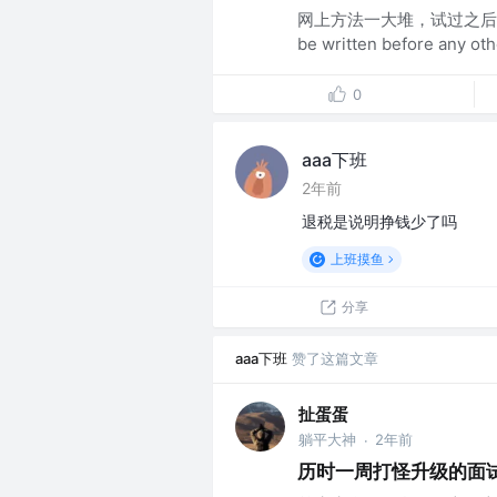
网上方法一大堆，试过之后找出了
be written before any othe
0
aaa下班
2年前
退税是说明挣钱少了吗
上班摸鱼
分享
aaa下班
赞了这篇文章
扯蛋蛋
躺平大神
2年前
·
历时一周打怪升级的面