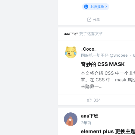
上班摸鱼
分享
aaa下班
赞了这篇文章
_Coco_
国服第一切图仔 @Shopee
·
奇妙的 CSS MASK
本文将介绍 CSS 中一个非常
罩。在 CSS 中，mas
来隐藏一...
334
aaa下班
2年前
element plus 更换