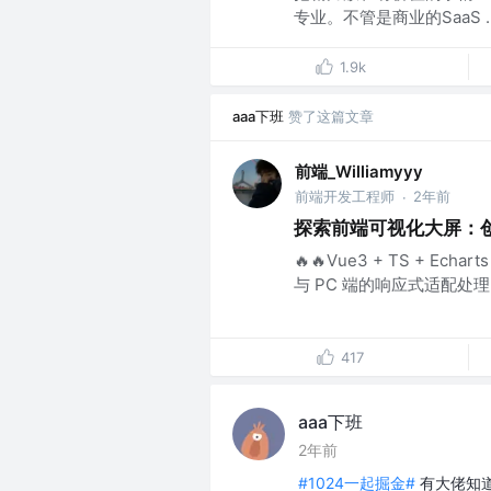
专业。不管是商业的SaaS ..
1.9k
aaa下班
赞了这篇文章
前端_Williamyyy
前端开发工程师
2年前
·
探索前端可视化大屏：
🔥🔥Vue3 + TS + E
与 PC 端的响应式适配处
417
aaa下班
2年前
#1024一起掘金#
有大佬知道