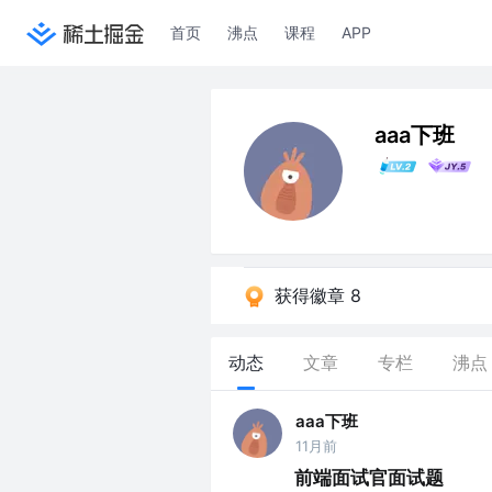
首页
沸点
课程
APP
aaa下班
获得徽章 8
动态
文章
专栏
沸点
aaa下班
11月前
前端面试官面试题