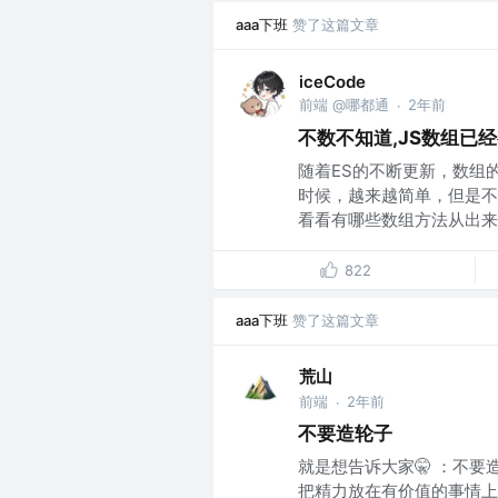
aaa下班
赞了这篇文章
iceCode
前端 @哪都通
2年前
·
不数不知道,JS数组已
随着ES的不断更新，数组
时候，越来越简单，但是不
看看有哪些数组方法从出来就
822
aaa下班
赞了这篇文章
荒山
前端
2年前
·
不要造轮子
就是想告诉大家🤫 ：不
把精力放在有价值的事情上