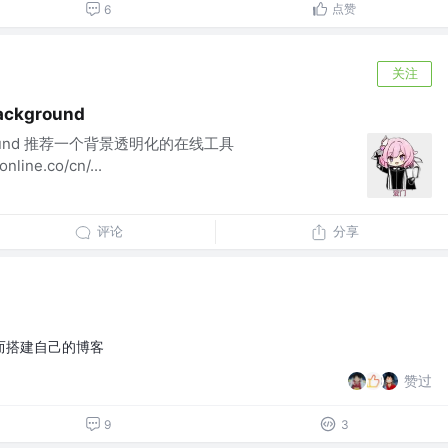
点赞
6
关注
ckground
round 推荐一个背景透明化的在线工具
nline.co/cn/...
评论
分享
而搭建自己的博客
赞过
9
3