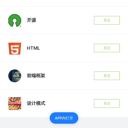
开源
关注
HTML
关注
前端框架
关注
设计模式
关注
APP内打开