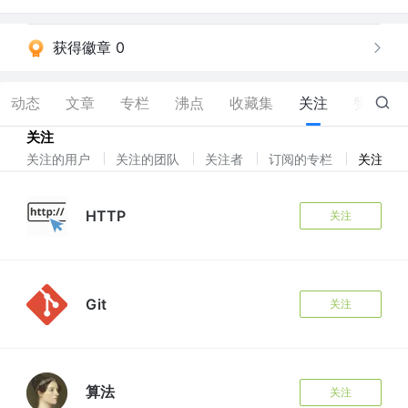
获得徽章 0
动态
文章
专栏
沸点
收藏集
关注
赞
9
关注
关注的用户
关注的团队
关注者
订阅的专栏
关注标
HTTP
关注
Git
关注
算法
关注