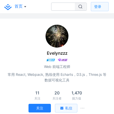
首页
登录
Evelynzzz
Web 前端工程师
常用 React, Webpack, 熟练使用 Echarts，D3.js，Three.js 等
数据可视化工具
11
20
1,470
关注
关注者
掘力值
关注
私信