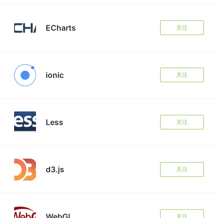
ECharts
关注
ionic
关注
Less
关注
d3.js
关注
WebGL
关注