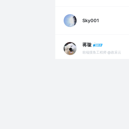
Sky001
蒋璇
前端摸鱼工程师 @政采云
KaylaChiu
前端
shooter