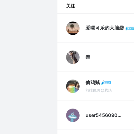
关注
爱喝可乐的大脑袋
楽
偷鸡贼
前端偷鸡 @腾鸡
user545609064391