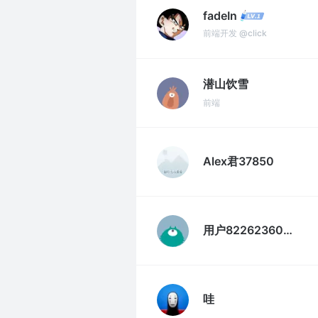
fadeIn
前端开发 @click
潜山饮雪
前端
Alex君37850
用户8226236085211
哇