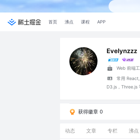
首页
沸点
课程
APP
Evelynzzz
Web 前端
常用 React
D3.js，Three
获得徽章 0
动态
文章
专栏
沸点