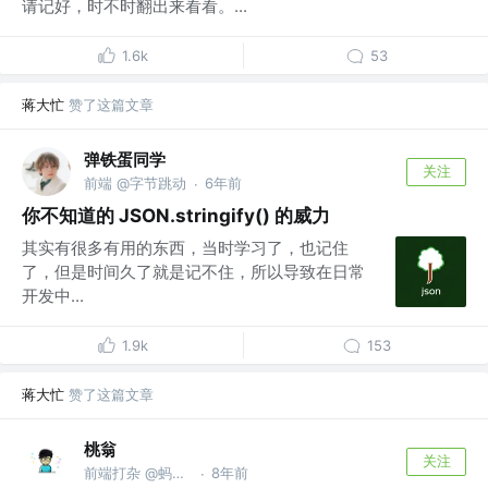
请记好，时不时翻出来看看。...
1.6k
53
蒋大忙
赞了这篇文章
弹铁蛋同学
关注
前端 @字节跳动
6年前
·
你不知道的 JSON.stringify() 的威力
其实有很多有用的东西，当时学习了，也记住
了，但是时间久了就是记不住，所以导致在日常
开发中...
1.9k
153
蒋大忙
赞了这篇文章
桃翁
关注
前端打杂 @蚂蚁集团
8年前
·