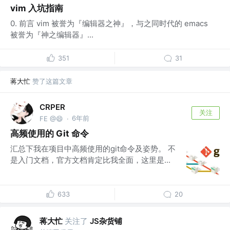
vim 入坑指南
0. 前言 vim 被誉为『编辑器之神』，与之同时代的 emacs
被誉为『神之编辑器』...
351
31
蒋大忙
赞了这篇文章
CRPER
关注
6年前
FE @😄
·
高频使用的 Git 命令
汇总下我在项目中高频使用的git命令及姿势。 不
是入门文档，官方文档肯定比我全面，这里是...
633
20
蒋大忙
关注了
JS杂货铺