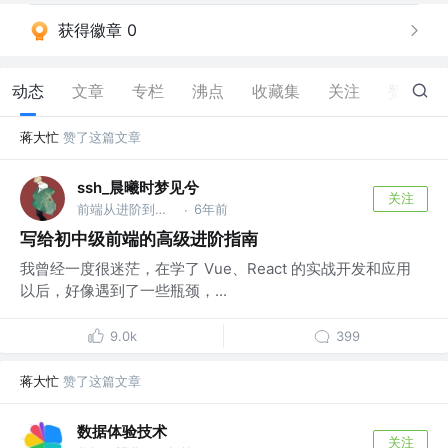
获得徽章 0
动态
文章
专栏
沸点
收藏集
关注
赞
11
蒋大忙
赞了这篇文章
ssh_晨曦时梦见兮
关注
前端从进阶到入院 @字节跳动
6年前
·
写给初中级前端的高级进阶指南
我曾经一度很迷茫，在学了 Vue、React 的实战开发和应用
以后，好像遇到了一些瓶颈，...
9.0k
399
蒋大忙
赞了这篇文章
数据体验技术
关注