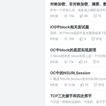
对称加密、非对称加密、摘要、
作为一个开发人员，或多或少都听说过对
保证在互联网通信过程中数据传输安全的
6年前
7.5k
86
15
多花样出来？本文主要通过一个案例来讲
iOS中block相关面试题
说明：对于block底层不是太熟悉或者下
层实现原理。 1. 第一题 block在捕
6年前
768
3
评论
前捕获到的值，所以a的值不变。 block
OC中block的底层实现原理
1. block的本质 block本质上是
(函数参数、返回值、捕获的外部变量等)
6年前
7.1k
23
9
们来看一个例子，定义了一个block，并在
OC中的NSURLSession
1. 概述 NSURLSession是在NSURL
NSURLSession并不单单指这个类本身
6年前
5.0k
19
评论
议，它主要由NSURL…
TCP三次握手和四次挥手
TCP是一种面向连接的、可靠的、基于