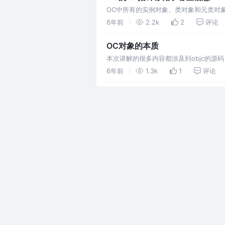
OC中所有的实例对象、类对象和元类对象
面存储的应该就是一个地址。在以前的32
6年前
2.2k
2
评论
类对象的地址，类对象的isa存储的是其
OC对象的本质
本次讲解的很多内容都涉及到objc的源码，
平时开发中说用到了绝大多数的类都是以NSOb
6年前
1.3k
1
评论
义如下： 从上面可以看出这个结构体和…
Objective-C的本质
我们平时编写的Objective-C代码，底层
体来实现的。所以我们所写的Objectiv
6年前
419
2
评论
再转成机器语言。 相同的一份…
OpenGL相关名词解释
常用的图形处理框架有OpenGL、OpenGL
ES是OpenGL三维图形API的子集，
6年前
382
1
评论
而设计的；DirectX是W…
Xcode如何搭建OpenGL开发环
首先要说明一下我的开发环境，Mac系统是macO
试过，不保证按照这个步骤来有没有问题。 
6年前
1.0k
1
评论