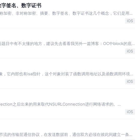
数字签名、数字证书
称加密、非对称加密、摘要、数字签名、数字证书这几个概念，它们是用来
。有人可能会有疑惑，我给传输数据加个密不就安全了，为什么还要搞这么
iOS
解这几个概念的实际作用。 在此之前，我…
面题目中有不太懂的地方，建议先去看看我另外一篇博客：OC中block的底
获普通的局部变量时是捕获的a的值，后面无论怎么修改a的值都不会影响block之
iOS
在捕…
一个OC对象，它内部也有isa指针，这个对象封装了函数调用地址以及函数调用环境
。当我们定义一个block，在编译后它的底层存储结构是怎样的呢？ 下面我
iOS
blo…
Connection之后出来的用来取代NSURLConnection进行网络请求的。
，它实际上是指代 Foundation框架的URL加载系统中一些列相关的类和协
iOS
字节流的传输层通信协议，在发送数据前，通信双方必须在彼此间建立一条连