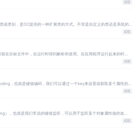
端保存的一份关于对方的信息，如ip地址、端口号等。 一个TCP连接通常分
iOS
闭）。通过三次握手建立一个链…
gory也叫分类或类别，是OC提供的一种扩展类的方式。不管是自定义的类还是系统的
有类扩展方法(实例方法和类方法都可以)，而且扩展的方法和原有的方法的调用方
iOS
统计一个…
保留在目标文件中，在运行时得到解析和使用。在应用程序运行起来的时
就涉及到了类的两个类方法：load和initialize。下面我们就来介绍一
iOS
这2个方法是系统调用的…
lue Coding，也就是键值编码，我们可以通过一个key来设置或获取某个属性的
们要设置或获取Student实例对象的dog的age属性值，那就只能通过
iOS
 Observing），也就是我们常说的键值监听，可以用于监听某个对象属性值的改
一个含有2个属性的Student类，然后声明一个实例对象，并添加一个观察
iOS
化时就…