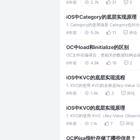
接。所谓的“连接”，其实是客户端和服务
6年前
2.7k
31
3
为三个阶段：连接、数据传输、退出（关
iOS中Category的底层实现原理
1. Category的使用场景 Cate
类，我们都可以通过Category给原
6年前
5.0k
11
评论
式是一模一样的。比如我项目中经常需要
OC中load和initialize的区别
OC文件在编译后，类相关的数据结构会
候，类的信息会有加载和初始化过程，这个过程
6年前
4.8k
16
2
下这2个方法的区别。(首先要说明一下，
iOS中KVC的底层实现流程
1. KVC的使用 KVC的全称是Key-Va
值。KVC所用到的API如下： 但是如果我
6年前
1.4k
3
评论
keyPath的方式了。此时如果还是…
iOS中KVO的底层实现原理
1. KVO的使用 KVO（Key-Value
变。KVO使用比较简单，如下所示定义了
6年前
1.1k
7
评论
者监听某个属性，当被监听的属性发生变
OC的isa指针存储了哪些信息？