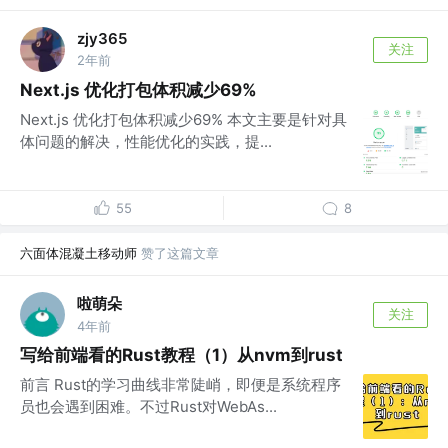
zjy365
关注
2年前
Next.js 优化打包体积减少69%
Next.js 优化打包体积减少69% 本文主要是针对具
体问题的解决，性能优化的实践，提...
55
8
六面体混凝土移动师
赞了这篇文章
啦萌朵
关注
4年前
写给前端看的Rust教程（1）从nvm到rust
前言 Rust的学习曲线非常陡峭，即便是系统程序
员也会遇到困难。不过Rust对WebAs...