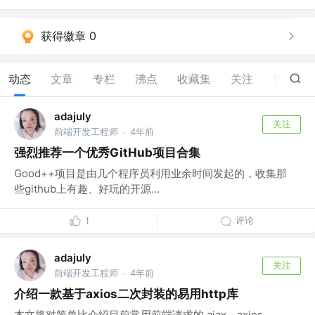
获得徽章 0
动态
文章
专栏
沸点
收藏集
关注
赞
6
adajuly
关注
前端开发工程师
4年前
·
强烈推荐一个优秀GitHub项目合集
Good++项目是由几个程序员利用业余时间发起的，收集那
些github上有趣、好玩的开源...
评论
1
adajuly
关注
前端开发工程师
4年前
·
介绍一款基于axios二次封装的易用http库
本文将对简单比介绍目前常用前端请求的 ajax、axios、