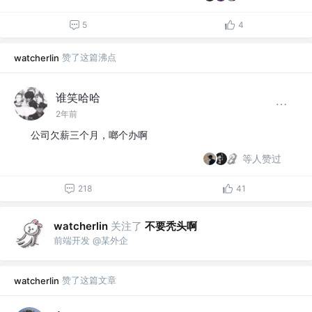
5
4
赞了这篇沸点
watcherlin
谁笑哈哈
2年前
公司欠薪三个月，啷个办啊
等人赞过
218
41
关注了
不要秃头啊
watcherlin
前端开发 @某外企
赞了这篇文章
watcherlin