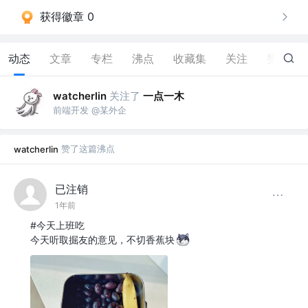
获得徽章 0
动态
文章
专栏
沸点
收藏集
关注
赞
80
关注了
一点一木
watcherlin
前端开发 @某外企
赞了这篇沸点
watcherlin
已注销
1年前
#今天上班吃
今天听取掘友的意见，不切香蕉块