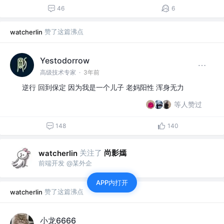
46
6
赞了这篇沸点
watcherlin
Yestodorrow
高级技术专家
·
3年前
逆行 回到保定 因为我是一个儿子 老妈阳性 浑身无力
等人赞过
148
140
关注了
尚影嫣
watcherlin
前端开发 @某外企
APP内打开
赞了这篇沸点
watcherlin
小龙6666