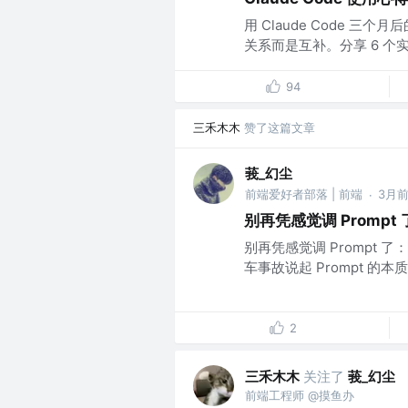
用 Claude Code 三个月
关系而是互补。分享 6 个实战
94
三禾木木
赞了这篇文章
莪_幻尘
前端爱好者部落 | 前端
3月
·
别再凭感觉调 Prompt 
别再凭感觉调 Prompt 了：
车事故说起 Prompt 的
2
三禾木木
关注了
莪_幻尘
前端工程师 @摸鱼办