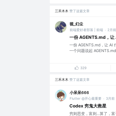
三禾木木
赞了这篇文章
莪_幻尘
前端爱好者部落 | 前端
2月
·
一份 AGENTS.md，让
一份 AGENTS.md，让 A
一个问题说起 AGENTS.md 到
329
三禾木木
赞了这篇文章
小呆呆666
Flutter @开心最重要
3月前
·
Codex 穷鬼大救星
穷则思变，富则...算了，