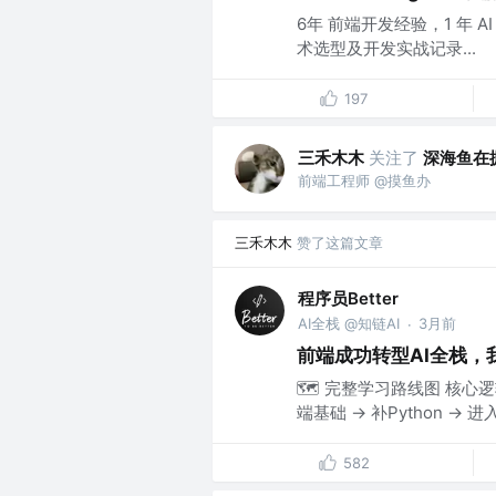
6年 前端开发经验，1 年 A
术选型及开发实战记录...
197
三禾木木
关注了
深海鱼在
前端工程师 @摸鱼办
三禾木木
赞了这篇文章
程序员Better
AI全栈 @知链AI
3月前
·
前端成功转型AI全栈，
🗺️ 完整学习路线图 核心
端基础 → 补Python →
582