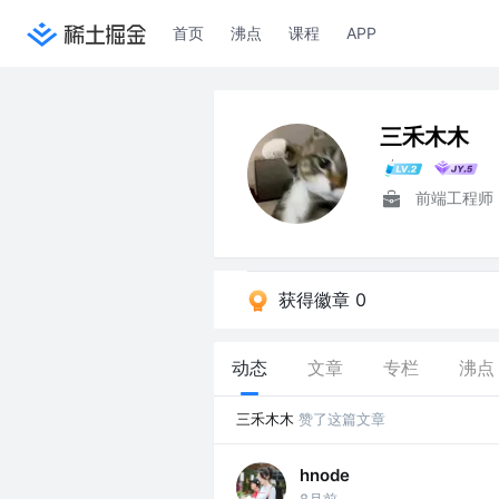
首页
沸点
课程
APP
三禾木木
前端工程师
获得徽章 0
动态
文章
专栏
沸点
三禾木木
赞了这篇文章
hnode