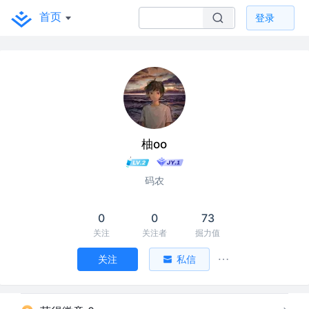
首页
登录
柚oo
码农
0
0
73
关注
关注者
掘力值
关注
私信