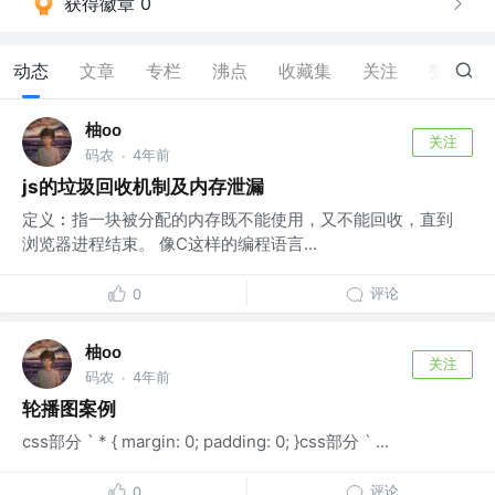
获得徽章 0
动态
文章
专栏
沸点
收藏集
关注
赞
2
柚oo
关注
码农
4年前
·
js的垃圾回收机制及内存泄漏
定义︰指一块被分配的内存既不能使用，又不能回收，直到
浏览器进程结束。 像C这样的编程语言...
评论
0
柚oo
关注
码农
4年前
·
轮播图案例
css部分 ` * { margin: 0; padding: 0; }css部分 ` ...
评论
0