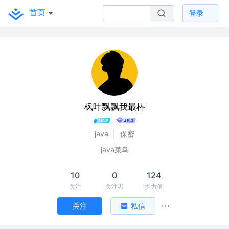
首页
登录
枫叶飘飘我最棒
java
|
保密
java菜鸟
10
0
124
关注
关注者
掘力值
关注
私信