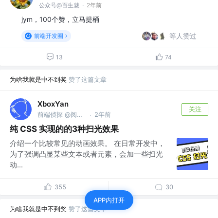
公众号@百生魅
·
2年前
jym，100个赞，立马提桶
等人赞过
前端开发圈
13
74
为啥我就是中不到奖
赞了这篇文章
XboxYan
关注
前端侦探 @阅文集团
2年前
·
纯 CSS 实现的的3种扫光效果
介绍一个比较常见的动画效果。 在日常开发中，
为了强调凸显某些文本或者元素，会加一些扫光
动...
355
30
APP内打开
为啥我就是中不到奖
赞了这篇文章