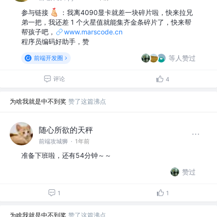
参与链接
：我离4090显卡就差一块碎片啦，快来拉兄
弟一把，我还差 1 个火星值就能集齐金条碎片了，快来帮
帮孩子吧，
www.marscode.cn
程序员编码好助手，赞
等人赞过
前端开发圈
评论
4
为啥我就是中不到奖
赞了这篇沸点
随心所欲的天秤
前端攻城狮
·
1年前
准备下班啦，还有54分钟～～
赞过
1
1
为啥我就是中不到奖
赞了这篇沸点