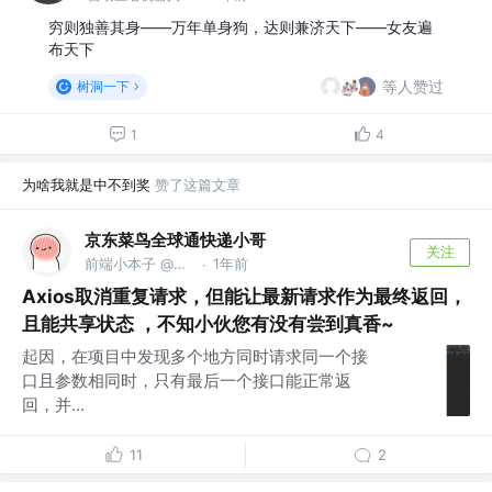
穷则独善其身——万年单身狗，达则兼济天下——女友遍
布天下
等人赞过
树洞一下
1
4
为啥我就是中不到奖
赞了这篇文章
京东菜鸟全球通快递小哥
关注
前端小本子 @月薪2千说什么前端
1年前
·
Axios取消重复请求，但能让最新请求作为最终返回，
且能共享状态 ，不知小伙您有没有尝到真香~
起因，在项目中发现多个地方同时请求同一个接
口且参数相同时，只有最后一个接口能正常返
回，并...
11
2