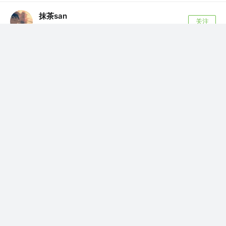
抹茶san
关注
自由前端之路
2年前
·
30 - 前端实现视频上传截取多帧画面、获取视频长度
在视频上传到服务器前，获取视频时长，并截取多帧视频画
面。做完了发现也难，但其实踩了不少坑...
评论
20
为啥我就是中不到奖
赞了这篇文章
Pursue_LLL
关注
前端
3年前
·
【23-07】最新从0-1搭建 react 18 + antd 5 + vite
4.4 + typescript 5 + husky 企业级项目详细流程
我们将结合 Ant Design 5、Vite 4.4、TypeScript 4.5 以...
60
3