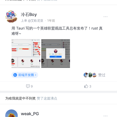
冷石Boy
上单 @艾欧尼亚
·
1年前
用 Tauri 写的一个英雄联盟观战工具总有发布了！rust 真
难呀~
赞过
前端开发圈
9
3
为啥我就是中不到奖
赞了这篇沸点
weak_PG