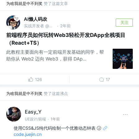
为啥我就是中不到奖
赞了这篇文章
Ai懒人码农
关注
实战开发者 @【Ai懒人码农】公众号作者
2年前
·
前端程序员如何玩转Web3轻松开发DApp全栈项目
（React+TS）
此教程主要面向有一定前端开发基础的同学，帮
助你从 Web2 迈向 Web3，获得 DAp...
126
17
为啥我就是中不到奖
赞了这篇沸点
Easy_Y
UE设计/前端
·
1年前
使用CSS&JS纯代码绘制一个优雅动态钟表 🕞
code.juejin.cn