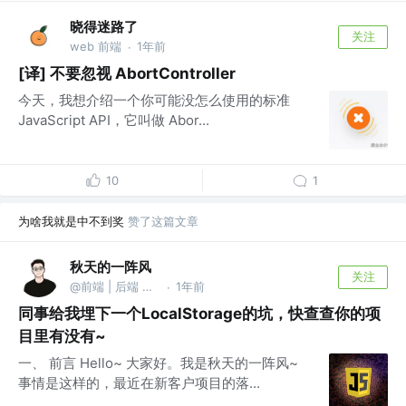
晓得迷路了
关注
web 前端
1年前
·
[译] 不要忽视 AbortController
今天，我想介绍一个你可能没怎么使用的标准
JavaScript API，它叫做 Abor...
10
1
为啥我就是中不到奖
赞了这篇文章
秋天的一阵风
关注
@前端 | 后端 都能写
1年前
·
同事给我埋下一个LocalStorage的坑，快查查你的项
目里有没有~
一、 前言 Hello~ 大家好。我是秋天的一阵风~
事情是这样的，最近在新客户项目的落...