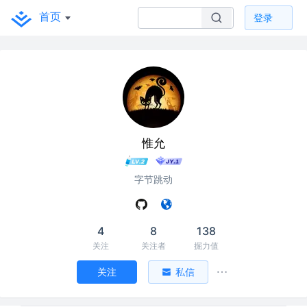
首页
登录
惟允
字节跳动
4
8
138
关注
关注者
掘力值
关注
私信