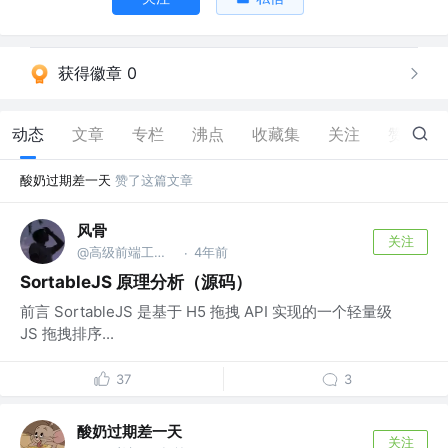
获得徽章 0
动态
文章
专栏
沸点
收藏集
关注
赞
4
酸奶过期差一天
赞了这篇文章
风骨
关注
@高级前端工程师
4年前
·
SortableJS 原理分析（源码）
前言 SortableJS 是基于 H5 拖拽 API 实现的一个轻量级
JS 拖拽排序...
37
3
酸奶过期差一天
关注