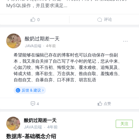
MySQL操作，并且要求满足...
评论
0
酸奶过期差一天
JAVA后端
·
4年前
希望能够在编辑已存在的博客时也可以自动保存一份副
本，我又亲自关掉了自己写了半小时的笔记，悲从中来、
心如刀绞、悔不当初、悔恨交加、覆水难收、追悔莫及、
铸成大错、痛不欲生、万念俱灰、咎由自取、羞愧难当、
自怨自艾、自暴自弃、口不择言、胡言乱语
反馈 & 建议
点赞
4
酸奶过期差一天
关注
JAVA后端
4年前
·
数据库-基础概念介绍