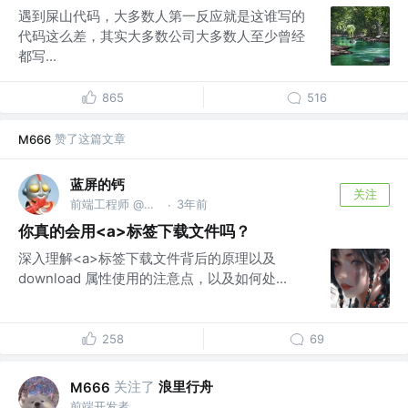
遇到屎山代码，大多数人第一反应就是这谁写的
代码这么差，其实大多数公司大多数人至少曾经
都写...
865
516
赞了这篇文章
M666
蓝屏的钙
关注
前端工程师 @恒力集团
3年前
·
你真的会用<a>标签下载文件吗？
深入理解<a>标签下载文件背后的原理以及
download 属性使用的注意点，以及如何处...
258
69
关注了
浪里行舟
M666
前端开发者