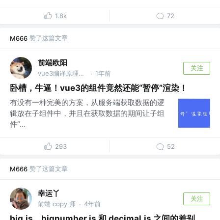
1.8k
72
赞了这篇文章
M666
前端欧阳
关注
vue3编译原理揭秘 作者 @v heavenyjj0012
1年前
·
卧槽，牛逼！vue3的组件竟然还能“暂停”渲染！
有没有一种完美的方案，从服务端获取数据的逻
辑放在子组件中，并且在获取数据的期间让子组
件“...
293
52
赞了这篇文章
M666
幸运丫
关注
前端 copy 师
4年前
·
big.js、bignumber.js 和 decimal.js 之间的差别