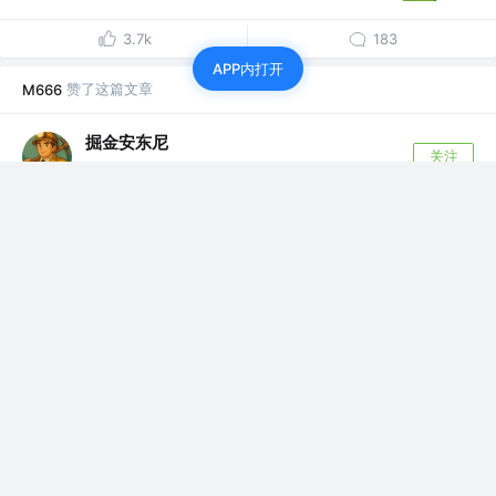
3.7k
183
APP内打开
赞了这篇文章
M666
掘金安东尼
关注
🌍 @2aran.com
3年前
·
看图说话，新 CSS 单位 “svh” “dvh” 原来如此
与之对应的，还有 svmin、dvmin、svmax、
dvmax、svi、dvi、svb...
126
26
M666
关注
前端开发者
3年前
·
“parcelRequire is not defined”
一个关于parcel包引发的问题。 parcelRequire is not