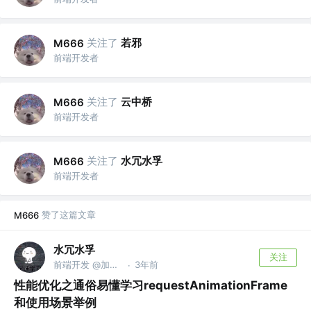
关注了
若邪
M666
前端开发者
关注了
云中桥
M666
前端开发者
关注了
水冗水孚
M666
前端开发者
赞了这篇文章
M666
水冗水孚
关注
前端开发 @加油鸭
3年前
·
性能优化之通俗易懂学习requestAnimationFrame
和使用场景举例