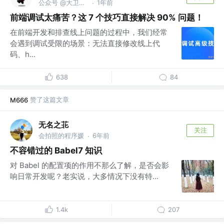
公众号 @大卫职场说
1年前
·
前端调试太痛苦？这 7 个技巧直接解决 90% 问题！
在前端开发和排查线上问题的过程中，我们经常
会遇到调试受限的场景：无法直接修改线上代
码、h...
638
84
赞了这篇文章
M666
无名之苝
关注
会拍照的程序媛
6年前
·
不容错过的 Babel7 知识
对 Babel 的配置项的作用不那么了解，是否会影
响日常开发呢？老实说，大多情况下没有特...
1.4k
207