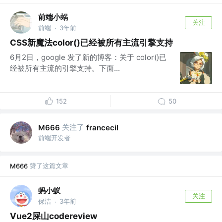
前端小蜗
关注
前端
3年前
·
CSS新魔法color()已经被所有主流引擎支持
6月2日，google 发了新的博客：关于 color()已
经被所有主流的引擎支持。下面...
152
50
关注了
M666
francecil
前端开发者
赞了这篇文章
M666
蚂小蚁
关注
保洁
3年前
·
Vue2屎山codereview