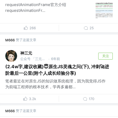
requestAnimationFrame官方介绍
requestAnimationFr...
266
25
赞了这篇文章
M666
神三元
关注
公众号 「三元同学」 @字节跳动
6年前
·
(2.4w字,建议收藏)😇原生JS灵魂之问(下), 冲刺🚀进
阶最后一公里(附个人成长经验分享)
笔者最近在对原生JS的知识做系统梳理，因为我觉得JS作
为前端工程师的根本技术，学再多遍都...
3.2k
170
赞了这篇文章
M666