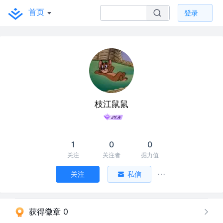
首页
登录
枝江鼠鼠
1
0
0
关注
关注者
掘力值
关注
私信
获得徽章 0