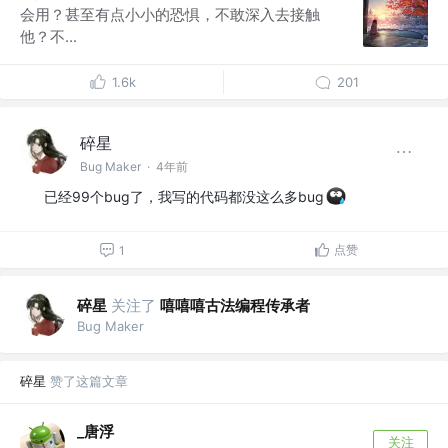
会用？甚至有点小小的恐惧，不敢深入去接触
他？不...
1.6k
201
碎星
Bug Maker
·
4年前
已经99个bug了，我写的代码都没这么多bug
点赞
1
碎星
关注了
嘻嘻嘻古法编程传承者
Bug Maker
碎星
赞了这篇文章
_唐浮
关注