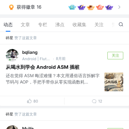
获得徽章 16
动态
文章
专栏
沸点
收藏集
关注
赞
54
碎星
赞了这篇文章
bqliang
关注
8月前
Android | Flutter
·
从喝水到学会 Android ASM 插桩
还在觉得 ASM 晦涩难懂？本文用通俗语言拆解字
节码与 AOP，手把手带你从零实现函数耗...
80
12
碎星
赞了这篇文章
MuYe