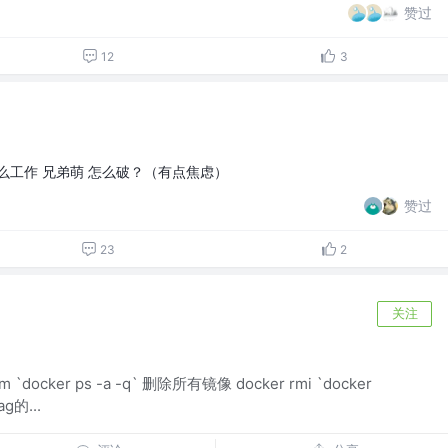
赞过
12
3
么工作 兄弟萌 怎么破？（有点焦虑）
赞过
23
2
关注
 `docker ps -a -q` 删除所有镜像 docker rmi `docker
g的...