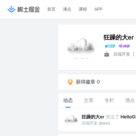
首页
沸点
课程
APP
狂躁的大er
后端开发
|
获得徽章 0
动态
文章
专栏
沸点
狂躁的大er
关注了
HelloG
后端开发 @aiad