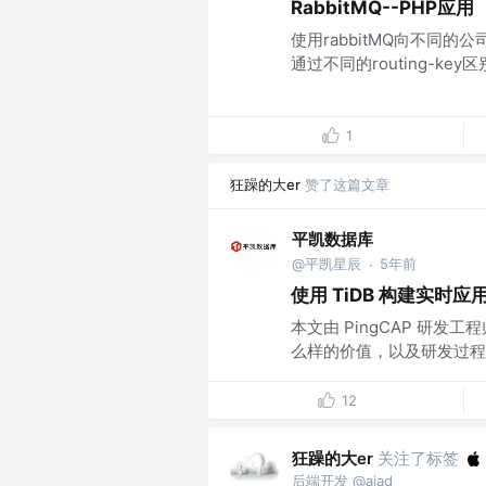
RabbitMQ--PHP应用
使用rabbitMQ向不同的
通过不同的routing-key区
1
狂躁的大er
赞了这篇文章
平凯数据库
@平凯星辰
5年前
·
使用 TiDB 构建实时应
本文由 PingCAP 研发
么样的价值，以及研发过程中
12
狂躁的大er
关注了标签
后端开发 @aiad