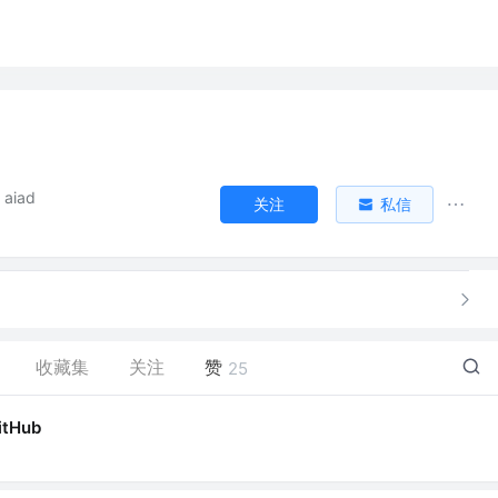
aiad
关注
私信
收藏集
关注
赞
25
itHub