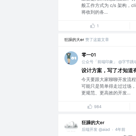
般工作方式为 c/s 架构，c
将收到的各...
1
狂躁的大er
赞了这篇文章
零一01
公众号「前端印象」 @字节跳
设计方案，写了才知道
今天要跟大家聊聊开发流程
可能只是简单得走过过场，
更规范、更高效的开发...
984
狂躁的大er
后端开发 @aiad
4年前
·