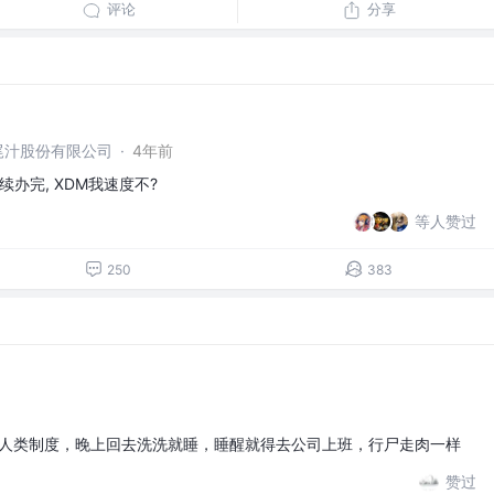
评论
分享
尾汁股份有限公司
·
4年前
续办完, XDM我速度不?
等人赞过
250
383
反人类制度，晚上回去洗洗就睡，睡醒就得去公司上班，行尸走肉一样
赞过