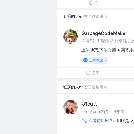
2
狂躁的大er
赞了这篇沸点
GarbageCodeMaker
不讲5的工程师 @北京耗子
上午吵架,下午交接 + 离职手
上班摸鱼
分享
狂躁的大er
赞了这篇沸点
我leg去
one愣one愣的
·
4年前
#怎么看待996？#
996是