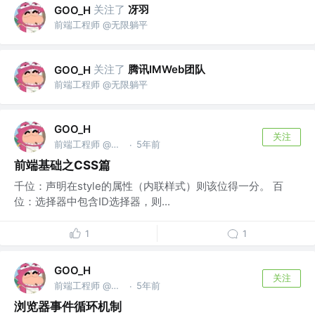
关注了
冴羽
GOO_H
前端工程师 @无限躺平
关注了
腾讯IMWeb团队
GOO_H
前端工程师 @无限躺平
GOO_H
关注
前端工程师 @无限躺平
5年前
·
前端基础之CSS篇
千位：声明在style的属性（内联样式）则该位得一分。 百
位：选择器中包含ID选择器，则...
1
1
GOO_H
关注
前端工程师 @无限躺平
5年前
·
浏览器事件循环机制