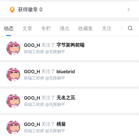
获得徽章 0
动态
文章
专栏
沸点
收藏集
关注
赞
1
关注了
字节架构前端
GOO_H
前端工程师 @无限躺平
关注了
GOO_H
bluebrid
前端工程师 @无限躺平
关注了
无名之苝
GOO_H
前端工程师 @无限躺平
关注了
桃翁
GOO_H
前端工程师 @无限躺平