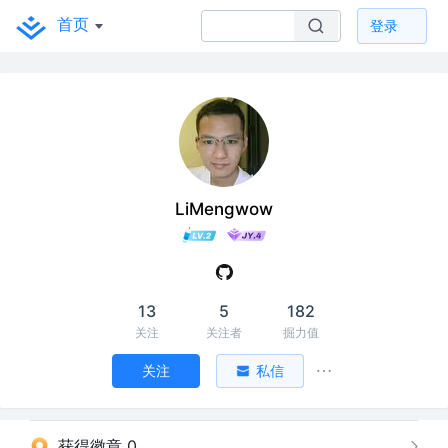
首页
登录
LiMengwow
13
5
182
关注
关注者
掘力值
关注
私信
获得徽章 0