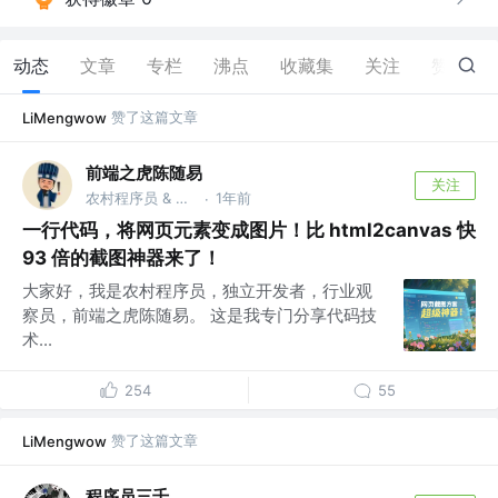
动态
文章
专栏
沸点
收藏集
关注
赞
79
赞了这篇文章
LiMengwow
前端之虎陈随易
关注
农村程序员 & 独立开发者 @随易科技有限公司
1年前
·
一行代码，将网页元素变成图片！比 html2canvas 快
93 倍的截图神器来了！
大家好，我是农村程序员，独立开发者，行业观
察员，前端之虎陈随易。 这是我专门分享代码技
术...
254
55
赞了这篇文章
LiMengwow
程序员三千_