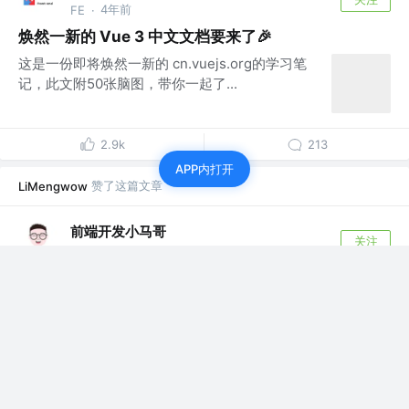
4年前
FE
·
焕然一新的 Vue 3 中文文档要来了🎉
这是一份即将焕然一新的 cn.vuejs.org的学习笔
记，此文附50张脑图，带你一起了...
2.9k
213
APP内打开
赞了这篇文章
LiMengwow
前端开发小马哥
关注
全栈进修工程师
4年前
·
2022年必会Vue3.0学习 （强烈建议）
Vue3.0 Composition Api (最核心)、v-model更
改、响应式re...
1.4k
88