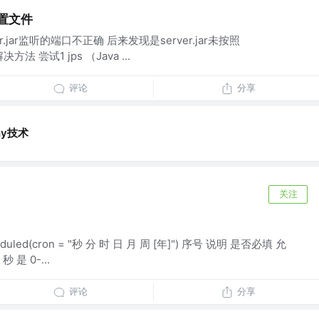
配置文件
.jar监听的端口不正确 后来发现是server.jar未按照
解决方法 尝试1 jps （Java ...
评论
分享
hy技术
关注
eduled(cron = "秒 分 时 日 月 周 [年]") 序号 说明 是否必填 允
是 0-...
评论
分享