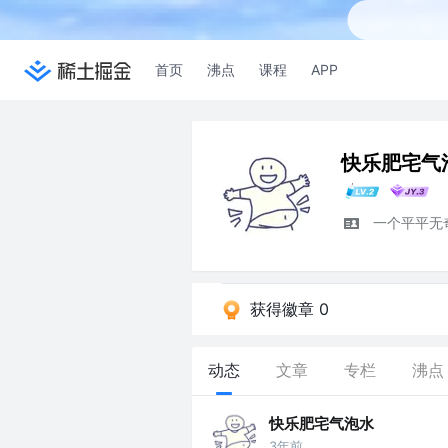
首页
沸点
课程
APP
快乐肥宅气
一个平平无
获得徽章 0
动态
文章
专栏
沸点
快乐肥宅气泡水
3年前