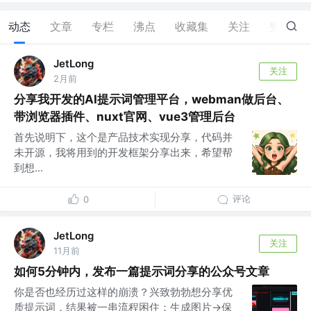
动态
文章
专栏
沸点
收藏集
关注
赞
1
JetLong
关注
2月前
分享我开发的AI提示词管理平台，webman做后台、
带浏览器插件、nuxt官网、vue3管理后台
首先说明下，这个是产品技术实现分享，代码并
未开源，我将用到的开发框架分享出来，希望帮
到想...
评论
0
JetLong
关注
11月前
如何5分钟内，发布一篇提示词分享的公众号文章
你是否也经历过这样的崩溃？兴致勃勃想分享优
质提示词，结果被一串流程困住：生成图片→保