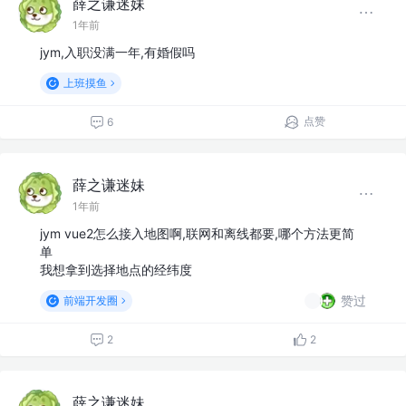
薛之谦迷妹
1年前
jym,入职没满一年,有婚假吗
上班摸鱼
点赞
6
薛之谦迷妹
1年前
jym vue2怎么接入地图啊,联网和离线都要,哪个方法更简
单
我想拿到选择地点的经纬度
赞过
前端开发圈
2
2
薛之谦迷妹