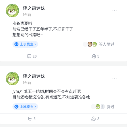
薛之谦迷妹
1年前
准备离职啦
前端已经干了五年半了,不打算干了
想想别的出路吧~
等人赞过
上班摸鱼
26
5
薛之谦迷妹
1年前
jym,打算五一结婚,时间会不会有点赶呢
目前还啥都没准备,有点迷茫,不知道要准备啥
赞过
上班摸鱼
5
3