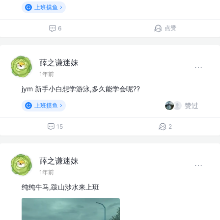
上班摸鱼
点赞
6
薛之谦迷妹
1年前
jym 新手小白想学游泳,多久能学会呢??
赞过
上班摸鱼
15
2
薛之谦迷妹
1年前
纯纯牛马,跋山涉水来上班