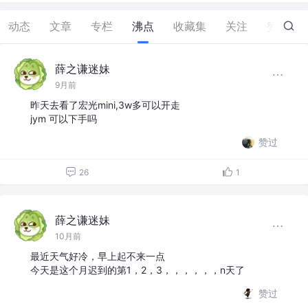
动态
文章
专栏
沸点
收藏集
关注
赞
12
薛之谦迷妹
9月前
昨天去看了宏光mini,3w多可以开走
jym 可以下手吗
赞过
26
1
薛之谦迷妹
10月前
最近天气好冷，早上起不来一点
今天是这个月迟到的第1，2，3，，，，，，n天了
赞过