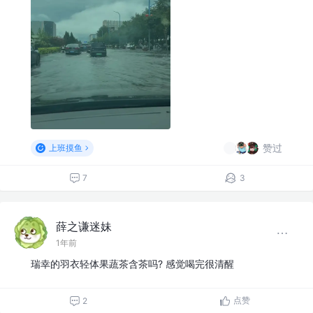
赞过
上班摸鱼
7
3
薛之谦迷妹
1年前
瑞幸的羽衣轻体果蔬茶含茶吗? 感觉喝完很清醒
点赞
2