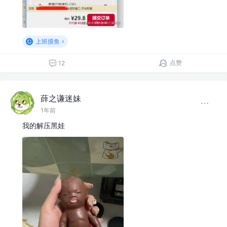
上班摸鱼
点赞
12
薛之谦迷妹
1年前
我的解压黑娃