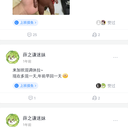
赞过
上班摸鱼
25
2
薛之谦迷妹
1年前
来加班混调休拉~
现在多混一天,年前早回一天
赞过
上班摸鱼
1
2
薛之谦迷妹
1年前