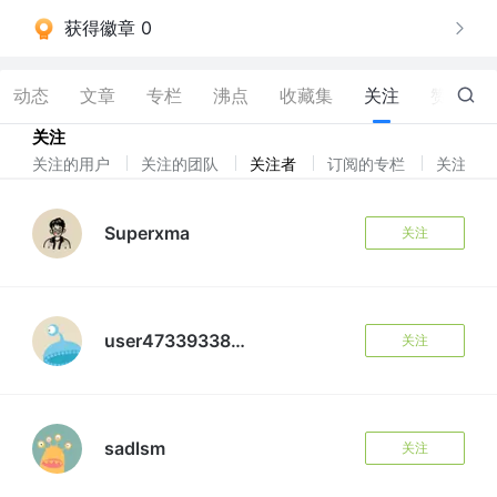
获得徽章 0
动态
文章
专栏
沸点
收藏集
关注
赞
1.5K
关注
关注的用户
关注的团队
关注者
订阅的专栏
关注标
Superxma
关注
user4733933832297
关注
sadlsm
关注