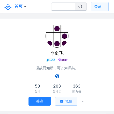
首页
登录
李剑飞
温故而知新，可以为师矣。
50
203
363
关注
关注者
掘力值
关注
私信