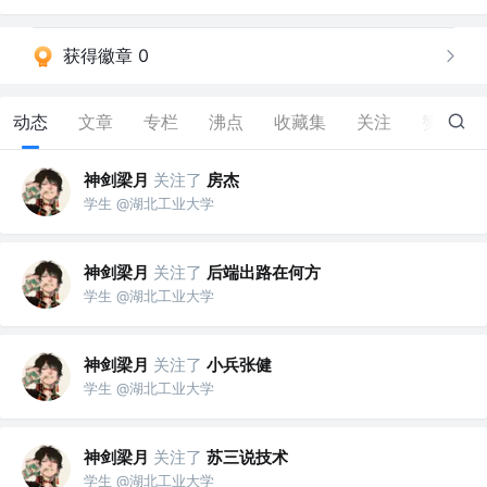
获得徽章 0
动态
文章
专栏
沸点
收藏集
关注
赞
3
神剑梁月
关注了
房杰
学生 @湖北工业大学
神剑梁月
关注了
后端出路在何方
学生 @湖北工业大学
神剑梁月
关注了
小兵张健
学生 @湖北工业大学
神剑梁月
关注了
苏三说技术
学生 @湖北工业大学