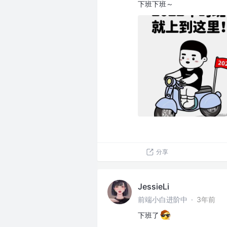
下班下班～
分享
JessieLi
前端小白进阶中
·
3年前
下班了