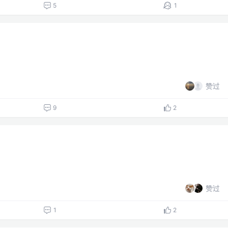
5
1
赞过
9
2
赞过
1
2