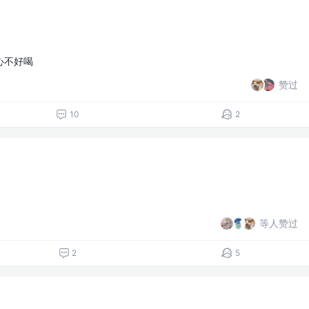
心不好喝
赞过
10
2
等人赞过
2
5