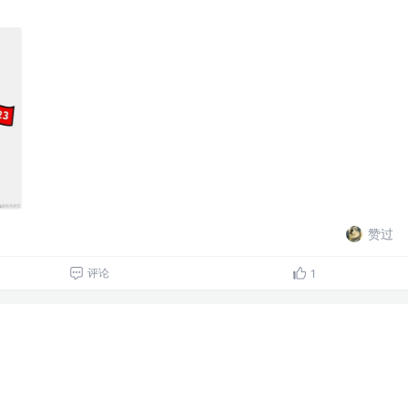
赞过
评论
1