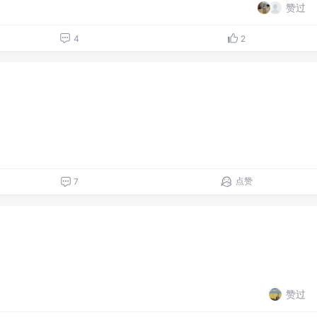
赞过
4
2
点赞
7
赞过