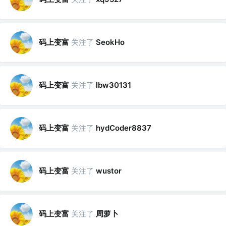
码上变富
关注了
SeokHo
码上变富
关注了
lbw30131
码上变富
关注了
hydCoder8837
码上变富
关注了
wustor
码上变富
关注了
周萝卜