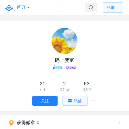
首页
登录
码上变富
21
2
63
关注
关注者
掘力值
关注
私信
获得徽章 0