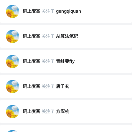
码上变富
关注了
gengqiquan
码上变富
关注了
AI算法笔记
码上变富
关注了
青蛙要fly
码上变富
关注了
唐子玄
码上变富
关注了
方应杭