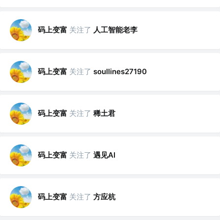
码上变富
关注了
人工智能老李
码上变富
关注了
soullines27190
码上变富
关注了
稀土君
码上变富
关注了
遇见AI
码上变富
关注了
方应杭