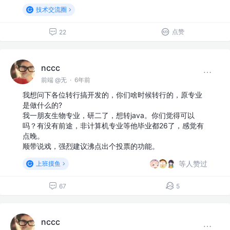
技术交流圈
点赞
22
nccc
前端 @无
·
6年前
我想问下各位转行搞开发的，你们啥时候转行的，原专业
是做什么的?
我一朋友生物专业，研二了，想转java。你们觉得可以
吗？有没有前途，非计算机专业等他毕业都26了，感觉有
点晚。
顺带说戏，强烈建议沸点出个投票的功能。
等人赞过
上班摸鱼
67
5
nccc