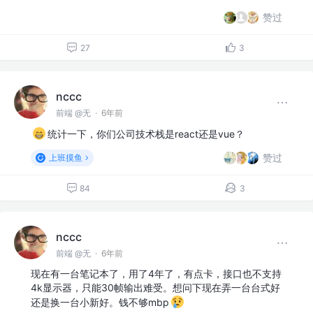
赞过
27
3
nccc
前端 @无
·
6年前
统计一下，你们公司技术栈是react还是vue？
赞过
上班摸鱼
84
3
nccc
前端 @无
·
6年前
现在有一台笔记本了，用了4年了，有点卡，接口也不支持
4k显示器，只能30帧输出难受。想问下现在弄一台台式好
还是换一台小新好。钱不够mbp