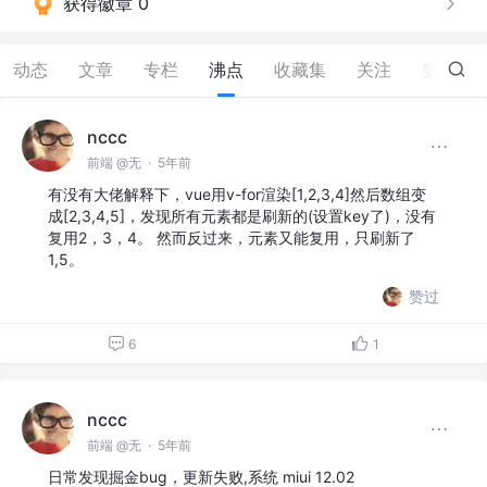
获得徽章 0
动态
文章
专栏
沸点
收藏集
关注
赞
33
nccc
前端 @无
·
5年前
有没有大佬解释下，vue用v-for渲染[1,2,3,4]然后数组变
成[2,3,4,5]，发现所有元素都是刷新的(设置key了)，没有
复用2，3，4。 然而反过来，元素又能复用，只刷新了
1,5。
赞过
6
1
nccc
前端 @无
·
5年前
日常发现掘金bug，更新失败,系统 miui 12.02