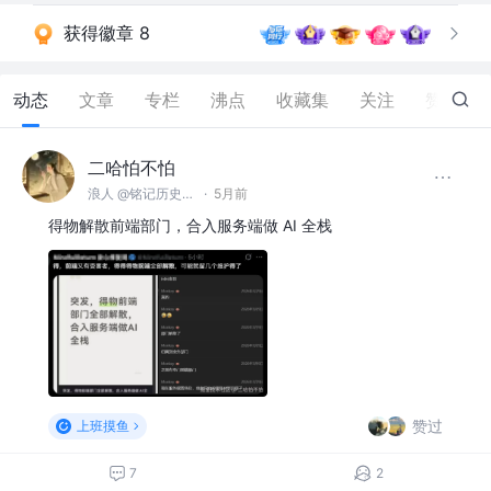
获得徽章 8
动态
文章
专栏
沸点
收藏集
关注
赞
113
二哈怕不怕
浪人 @铭记历史，勿忘国耻
·
5月前
得物解散前端部门，合入服务端做 AI 全栈
赞过
上班摸鱼
7
2