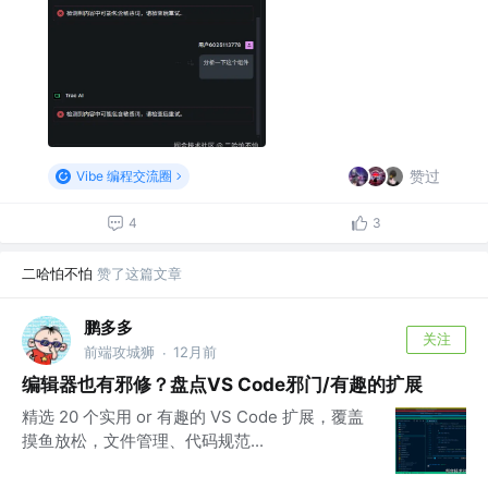
赞过
Vibe 编程交流圈
4
3
二哈怕不怕
赞了这篇文章
鹏多多
关注
前端攻城狮
12月前
·
编辑器也有邪修？盘点VS Code邪门/有趣的扩展
精选 20 个实用 or 有趣的 VS Code 扩展，覆盖
摸鱼放松，文件管理、代码规范...