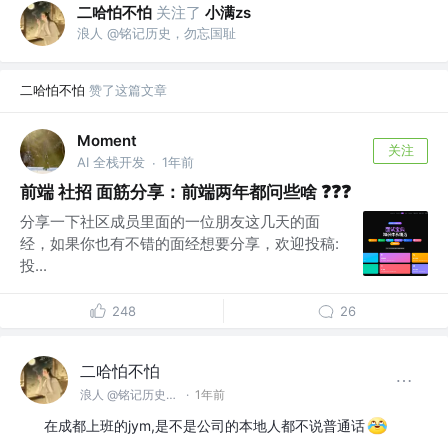
二哈怕不怕
关注了
小满zs
浪人 @铭记历史，勿忘国耻
二哈怕不怕
赞了这篇文章
Moment
关注
AI 全栈开发
1年前
·
前端 社招 面筋分享：前端两年都问些啥 ❓️❓️❓️
分享一下社区成员里面的一位朋友这几天的面
经，如果你也有不错的面经想要分享，欢迎投稿:
投...
248
26
二哈怕不怕
浪人 @铭记历史，勿忘国耻
·
1年前
在成都上班的jym,是不是公司的本地人都不说普通话