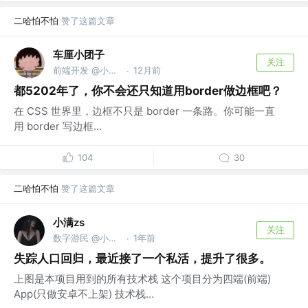
二哈怕不怕
赞了这篇文章
车厘小团子
关注
前端开发 @小五科技
12月前
·
都5202年了，你不会还只知道用border做边框吧？
在 CSS 世界里，边框不只是 border 一条路。你可能一直
用 border 写边框...
104
30
二哈怕不怕
赞了这篇文章
小满zs
关注
数字游民 @小满科技
1年前
·
失踪人口回归，最近接了一个私活，提升了很多。
上图是本项目用到的所有技术栈 这个项目分为四端(前端)
App(只做安卓不上架) 技术栈...