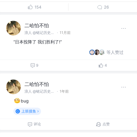
154
26
二哈怕不怕
浪人 @铭记历史，勿忘国耻
·
11月前
“日本投降了 我们胜利了!”
等人赞过
9
4
二哈怕不怕
浪人 @铭记历史，勿忘国耻
·
1年前
bug
上班摸鱼
评论
点赞