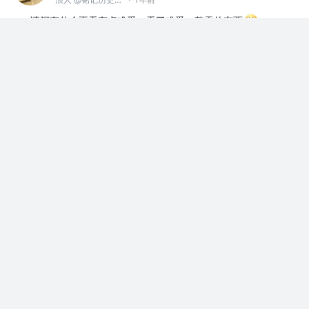
请问有什么不看有点难受，看了难受一整天的东西
赞过
上班摸鱼
36
2
二哈怕不怕
赞了这篇文章
苏武难飞
关注
2年前
Android @FreeCoder
·
CSS实现一个故障时钟效果
起因 最近公司事情不是太多，我趁着这段时间在
网上学习一些Cool~的效果。今天我想和大家...
127
23
二哈怕不怕
赞了这篇文章