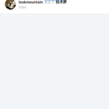
关注了
技术胖
lookmountain
front
关注了
黄轶
lookmountain
front
关注了
老姚
lookmountain
front
赞了这篇文章
lookmountain
老虎校尉
关注
7年前
FE
·
JS事件那些事儿 一次整明白
事件流包括三个阶段。简而言之：事件一开始从
文档的根节点流向目标对象（捕获阶段），然后
在目...