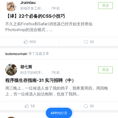
Jrainlau
关注
前端开发工程师 @腾讯
7年前
·
【译】22个必备的CSS小技巧
不久之前Firefox和Safari浏览器已经开始支持类似
Photoshop的混合模式，...
606
34
赞了这篇文章
lookmountain
胡七筒
关注
码文字的程序猿 @你猜
7年前
·
程序猿生存指南-31 实习招聘（中）
周三晚上，一位候选人放了我的鸽子，我希冀周四。周四晚
上，另一位候选人如法炮制，也放了我鸽...
58
36
APP内打开