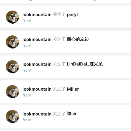
关注了
lookmountain
peryl
front
关注了
耐心的左边
lookmountain
front
关注了
LinDaiDai_霖呆呆
lookmountain
front
关注了
lookmountain
Miller
front
关注了
谭sir
lookmountain
front