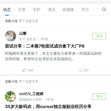
动态
文章
专栏
沸点
收藏集
关注
赞
12
光影小生
赞了这篇文章
山黎
关注
全干 @京东
1年前
·
面试分享：二本靠7轮面试成功拿下大厂P6
时隔两年再次更新了，本文主要给大家带来一些我面试的经
历和经验，希望对正在求职京东前端岗位...
432
107
光影小生
赞了这篇文章
ctrlCV_工程师
关注
前端粘贴工程师
1年前
·
35岁大龄码农，用cursor独立做副业经历分享