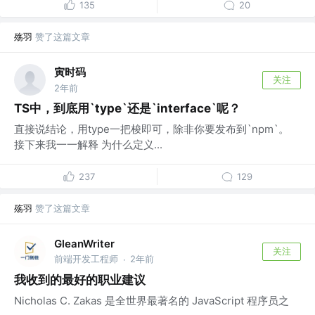
135
20
殇羽
赞了这篇文章
寅时码
关注
2年前
TS中，到底用`type`还是`interface`呢？
直接说结论，用type一把梭即可，除非你要发布到`npm`。
接下来我一一解释 为什么定义...
237
129
殇羽
赞了这篇文章
GleanWriter
关注
前端开发工程师
2年前
·
我收到的最好的职业建议
Nicholas C. Zakas 是全世界最著名的 JavaScript 程序员之