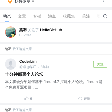
获得徽章 0
动态
文章
专栏
沸点
收藏集
关注
赞
55
殇羽
关注了
HelloGitHub
DEVOPS
殇羽
赞了这篇文章
CoderLim
关注
前端 @某厂
3年前
·
十分钟部署个人论坛
本文将会介绍如何基于 flarum1.7 搭建个人论坛。flarum 是
个免费开源项目，...
评论
6
殇羽
赞了这篇文章