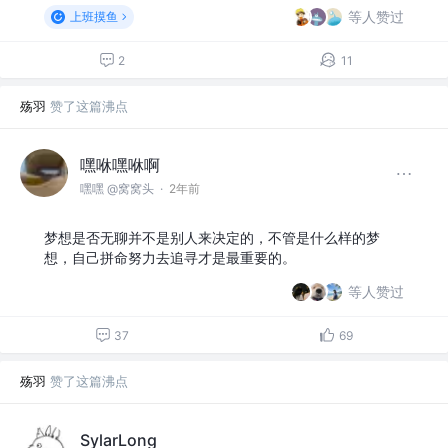
等人赞过
上班摸鱼
2
11
殇羽
赞了这篇沸点
嘿咻嘿咻啊
嘿嘿 @窝窝头
·
2年前
梦想是否无聊并不是别人来决定的，不管是什么样的梦
想，自己拼命努力去追寻才是最重要的。
等人赞过
37
69
殇羽
赞了这篇沸点
SylarLong