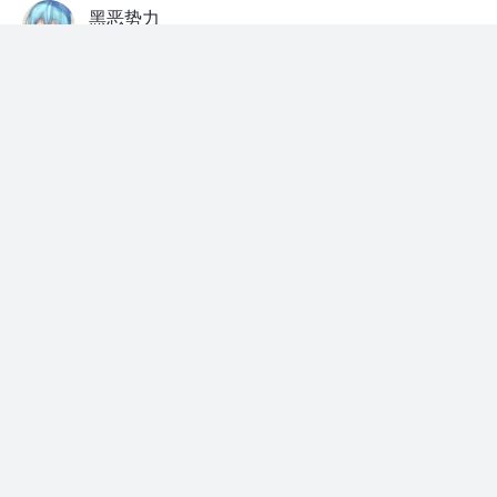
黑恶势力
前端开发 @美团
·
2年前
刚切换成flutter开发，上午做了个vscode插件把UI稿内容
自动转换成flutter的响应式布局省点力气。人老了不喜欢
没接触过的东西，现在才入坑是不都算末班车了==
github.com
…
展开
等人赞过
开发工具推荐
6
4
殇羽
赞了这篇文章