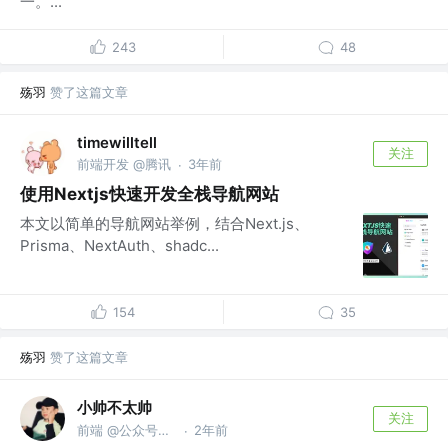
一。...
243
48
殇羽
赞了这篇文章
timewilltell
关注
前端开发 @腾讯
3年前
·
使用Nextjs快速开发全栈导航网站
本文以简单的导航网站举例，结合Next.js、
Prisma、NextAuth、shadc...
154
35
殇羽
赞了这篇文章
小帅不太帅
关注
前端 @公众号【孙小帅 kk】
2年前
·