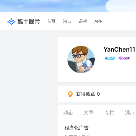
首页
沸点
课程
APP
YanChen11
获得徽章 0
动态
文章
专栏
沸点
程序化广告