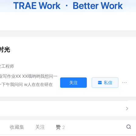
时光
开发工程师
业写作业XX XX哦哟哟我想问一
关注
私信
下午我问问 w人在在在研在
收藏集
关注
赞
2