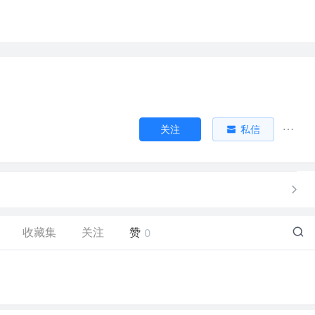
关注
私信
收藏集
关注
赞
0