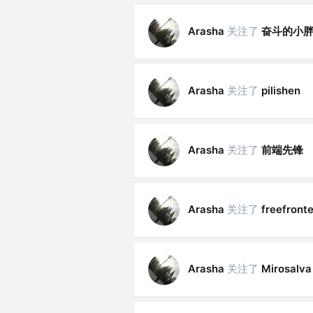
关注了
奋斗的小
Arasha
关注了
Arasha
pilishen
关注了
前端先锋
Arasha
关注了
Arasha
freefront
关注了
Arasha
Mirosalva