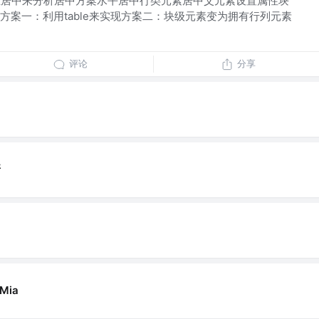
直居中来分析居中方案水平居中行类元素居中父元素设置属性块
方案一：利用table来实现方案二：块级元素变为拥有行列元素
评论
分享
呀
tMia