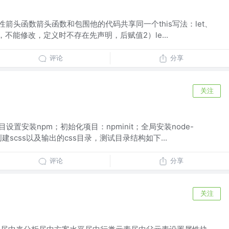
特性箭头函数箭头函数和包围他的代码共享同一个this写法：let、
量后，不能修改，定义时不存在先声明，后赋值2）le...
评论
分享
关注
目设置安装npm；初始化项目：npminit；全局安装node-
创建scss以及输出的css目录，测试目录结构如下...
评论
分享
关注