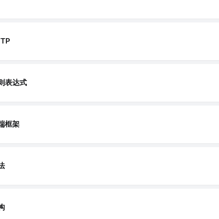
TTP
则表达式
端框架
法
构