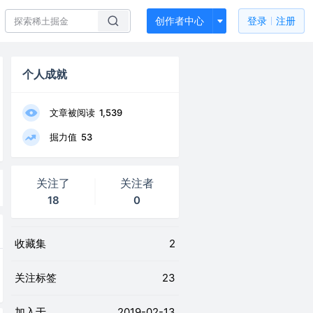
创作者中心
登录
注册
个人成就
文章被阅读
1,539
掘力值
53
关注了
关注者
18
0
收藏集
2
关注标签
23
加入于
2019-02-13