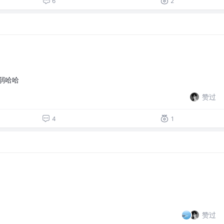
6
2
弱哈哈
赞过
4
1
赞过