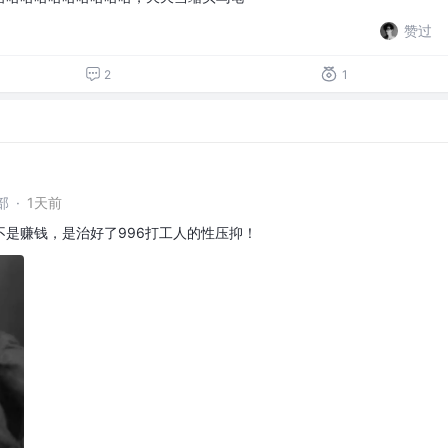
赞过
2
1
部
·
1天前
是赚钱，是治好了996打工人的性压抑！