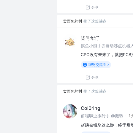
分享
卖面包的树
赞了这篇沸点
柒号华仔
摸鱼小能手@自动沸点机器
CPO没有未来了，就把PC
理财交流圈
分享
卖面包的树
赞了这篇沸点
Col0ring
前端职业搬砖手 @搬砖
·
1
赵姨被错杀这么惨，终于启动