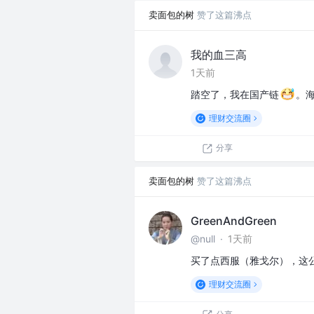
卖面包的树
赞了这篇沸点
我的血三高
1天前
踏空了，我在国产链
。
理财交流圈
分享
卖面包的树
赞了这篇沸点
GreenAndGreen
@null
·
1天前
买了点西服（雅戈尔），这
理财交流圈