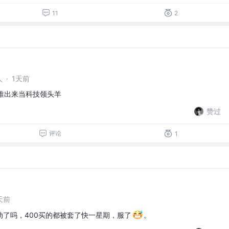
11
2
人
·
1天前
B推出来当科技领头羊
赞过
评论
1
天前
了吗，400买的都被套了快一星期，服了
。