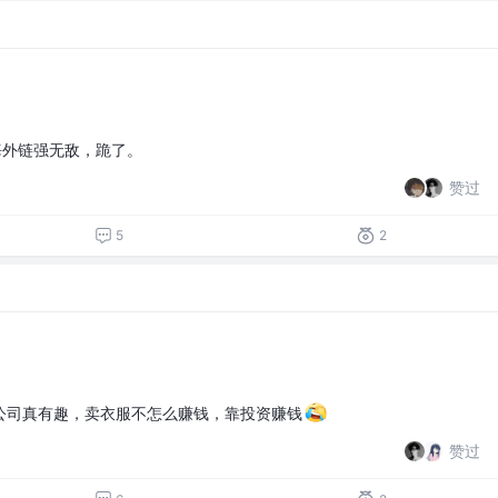
海外链强无敌，跪了。
赞过
5
2
公司真有趣，卖衣服不怎么赚钱，靠投资赚钱
赞过