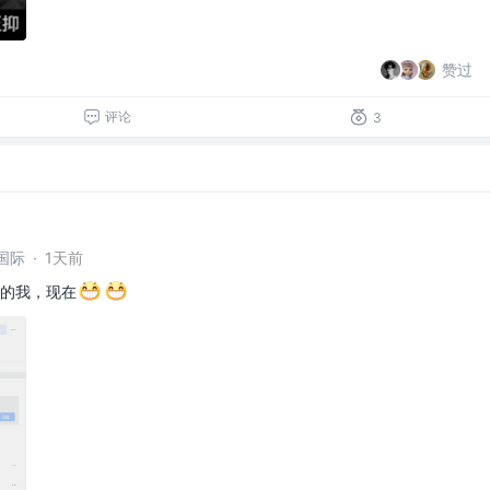
赞过
评论
3
国际
·
1天前
的我，现在