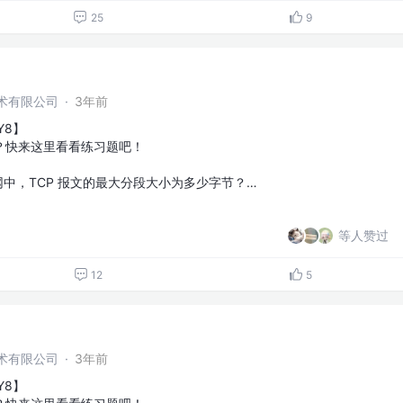
25
9
术有限公司
·
3年前
Y8】
？快来这里看看练习题吧！
以太网中，TCP 报文的最大分段大小为多少字节？…
等人赞过
12
5
术有限公司
·
3年前
Y8】