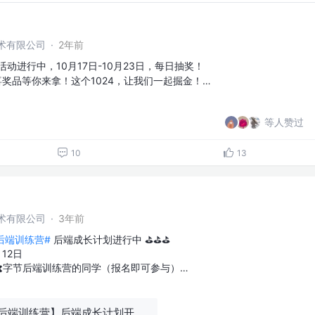
术有限公司
·
2年前
4活动进行中，10月17日-10月23日，每日抽奖！
等惊喜奖品等你来拿！这个1024，让我们一起掘金！…
等人赞过
10
13
术有限公司
·
3年前
节后端训练营#
后端成长计划进行中 ⛳️⛳️⛳️
12日
️字节后端训练营的同学（报名即可参与）…
【青训营 x 字节后端训练营】后端成长计划开始啦～等你来沸点打卡哦