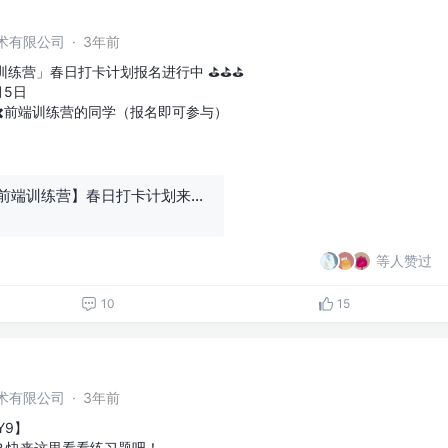
术有限公司
·
3年前
练营」春日打卡计划报名进行中 ⛳️⛳️⛳️
月5日
️前端训练营的同学（报名即可参与）
【青训营 x 字节前端训练营】春日打卡计划来啦！
等人赞过
10
15
术有限公司
·
3年前
Y9】
？快来这里看看练习题吧！