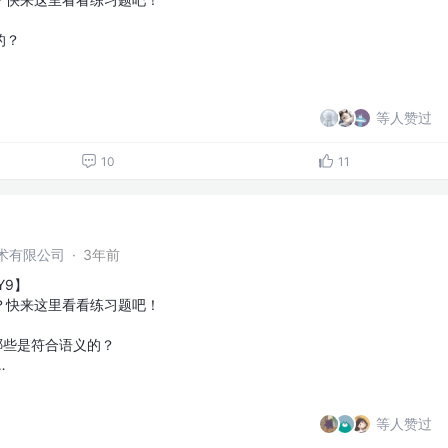
的？
等人赞过
10
11
术有限公司
·
3年前
Y9】
？快来这里看看练习题吧！
哪些是符合语义的？
…
等人赞过