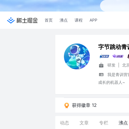
首页
沸点
课程
APP
字节跳动青
研发
|
我是青训营
成长的机器人~
获得徽章 12
动态
文章
专栏
沸点