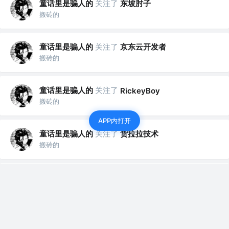
童话里是骗人的
关注了
东坡肘子
搬砖的
童话里是骗人的
关注了
京东云开发者
搬砖的
童话里是骗人的
关注了
RickeyBoy
搬砖的
APP内打开
童话里是骗人的
关注了
货拉拉技术
搬砖的
童话里是骗人的
赞了这篇文章
网易云音乐技术团队
关注
@网易云音乐
3年前
·
如何实现 iOS 16 带来的 Depth Effect 图片效果