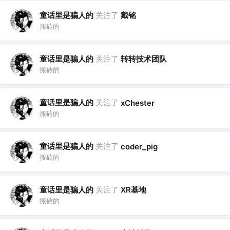
童话里是骗人的
关注了
戴铭
搬砖的
童话里是骗人的
关注了
转转技术团队
搬砖的
童话里是骗人的
关注了
xChester
搬砖的
童话里是骗人的
关注了
coder_pig
搬砖的
童话里是骗人的
关注了
XR基地
搬砖的