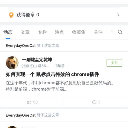
获得徽章 0
动态
文章
专栏
沸点
收藏集
关注
赞
46
赞了这篇文章
EverydayOneCat
一副键盘定乾坤
关注
指点江山 @666公司
7年前
·
如何实现一个 鼠标点击特效的 chrome插件
在这个年代，不用chrome都不好意思说自己是敲代码的。
特别是前端，chrome对于前端...
58
5
赞了这篇文章
EverydayOneCat