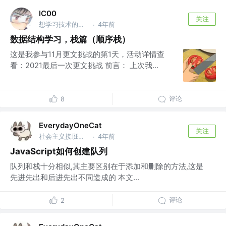
IC00
关注
想学习技术的小盆友
4年前
·
数据结构学习，栈篇（顺序栈）
这是我参与11月更文挑战的第1天，活动详情查
看：2021最后一次更文挑战 前言： 上次我...
评论
8
EverydayOneCat
关注
社会主义接班人 @JXUAS
4年前
·
JavaScript如何创建队列
队列和栈十分相似,其主要区别在于添加和删除的方法,这是
先进先出和后进先出不同造成的 本文...
评论
2