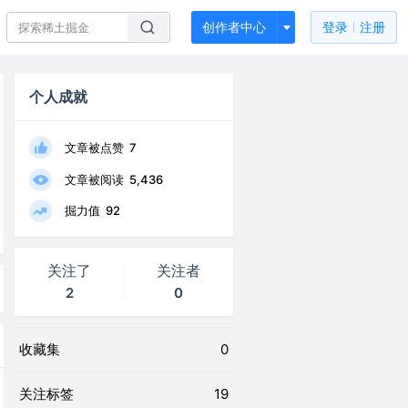
创作者中心
登录
注册
个人成就
文章被点赞
7
文章被阅读
5,436
掘力值
92
关注了
关注者
2
0
收藏集
0
关注标签
19