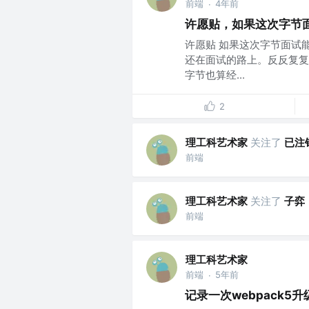
前端
4年前
·
许愿贴，如果这次字节
许愿贴 如果这次字节面试
还在面试的路上。反反复复
字节也算经...
2
理工科艺术家
关注了
已注
前端
理工科艺术家
关注了
子弈
前端
理工科艺术家
前端
5年前
·
记录一次webpack5