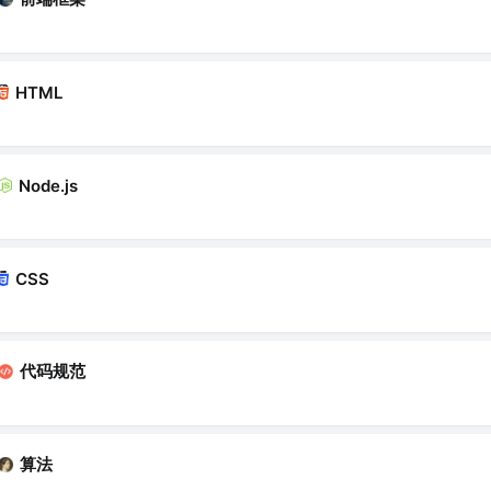
HTML
Node.js
CSS
代码规范
算法