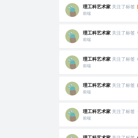
理工科艺术家
关注了标签
前端
理工科艺术家
关注了标签
前端
理工科艺术家
关注了标签
前端
理工科艺术家
关注了标签
前端
理工科艺术家
关注了标签
前端
理工科艺术家
关注了标签