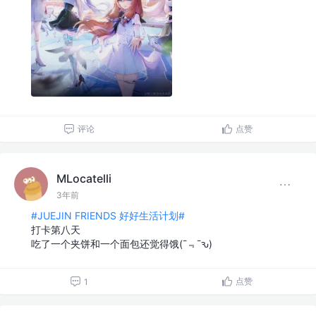
评论
点赞
MLocatelli
3年前
#JUEJIN FRIENDS 好好生活计划#
打卡第八天
吃了一个夹饼和一个面包还觉得饿(¯﹃¯ԅ)
点赞
1