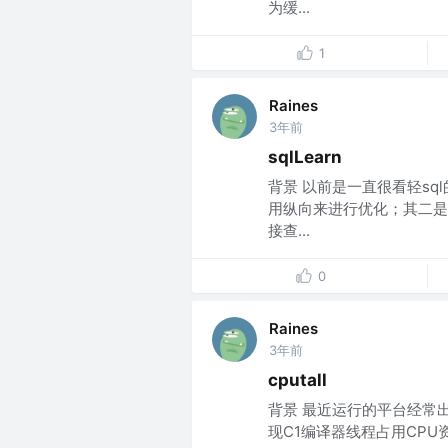
为缓...
1
Raines
3年前
sqlLearn
背景 以前是一直很看轻s
用纵向来进行优化；其二是
接查...
0
Raines
3年前
cputall
背景 最近运行的平台经常出现
现C1编译器线程占用CPU资