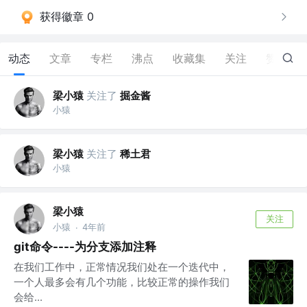
获得徽章 0
动态
文章
专栏
沸点
收藏集
关注
赞
13
梁小猿
关注了
掘金酱
小猿
梁小猿
关注了
稀土君
小猿
梁小猿
关注
小猿
4年前
·
git命令----为分支添加注释
在我们工作中，正常情况我们处在一个迭代中，
一个人最多会有几个功能，比较正常的操作我们
会给...