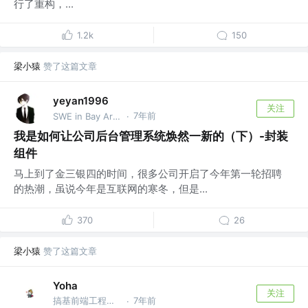
行了重构，...
1.2k
150
梁小猿
赞了这篇文章
yeyan1996
关注
7年前
SWE in Bay Area @TikTok
·
我是如何让公司后台管理系统焕然一新的（下）-封装
组件
马上到了金三银四的时间，很多公司开启了今年第一轮招聘
的热潮，虽说今年是互联网的寒冬，但是...
370
26
梁小猿
赞了这篇文章
Yoha
关注
搞基前端工程师 @蚂蚁金服
7年前
·