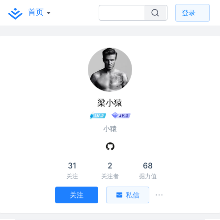
首页
登录
梁小猿
小猿
31
2
68
关注
关注者
掘力值
关注
私信